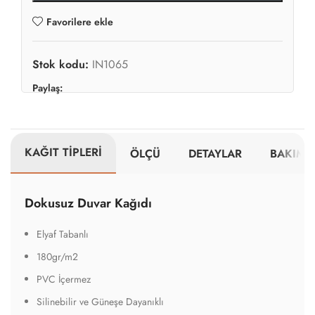
Favorilere ekle
Stok kodu:
IN1065
Paylaş:
KAĞIT TİPLERİ
ÖLÇÜ
DETAYLAR
BAKIM V
Dokusuz Duvar Kağıdı
Elyaf Tabanlı
180gr/m2
PVC İçermez
Silinebilir ve Güneşe Dayanıklı