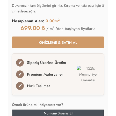
Duvarınızın tam ölçülerini giriniz. Kırpma ve hata payı için 5
cm ekleyeceğiz.
2
Hesaplanan Alan:
0.00m
699.00
₺
2
'den başlayan fiyatlarla
/ m
ÖNİZLEME & SATIN AL
✔
Sipariş Üzerine Üretim
✔
Premium Materyaller
✔
Hızlı Teslimat
Örnek ürüne mi ihtiyacınız var?
Numune Sipariş Et