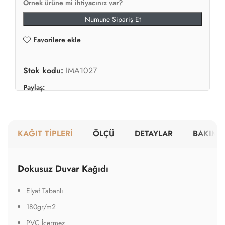
Örnek ürüne mi ihtiyacınız var?
Numune Sipariş Et
Favorilere ekle
Stok kodu:
IMA1027
Paylaş:
KAĞIT TİPLERİ
ÖLÇÜ
DETAYLAR
BAKIM V
Dokusuz Duvar Kağıdı
Elyaf Tabanlı
180gr/m2
PVC İçermez