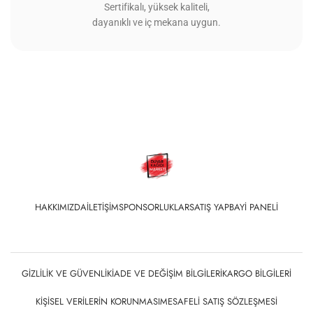
Sertifikalı, yüksek kaliteli,
dayanıklı ve iç mekana uygun.
HAKKIMIZDA
İLETIŞIM
SPONSORLUKLAR
SATIŞ YAP
BAYI PANELI
GIZLILIK VE GÜVENLIK
İADE VE DEĞIŞIM BILGILERI
KARGO BILGILERI
KIŞISEL VERILERIN KORUNMASI
MESAFELI SATIŞ SÖZLEŞMESI