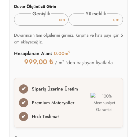
Duvar Ölçünüzü Girin
Genişlik
Yükseklik
cm
cm
Duvarınızın tam ölçülerini giriniz. Kırpma ve hata payı için 5
cm ekleyeceğiz.
2
Hesaplanan Alan:
0.00m
999.00
₺
2
'den başlayan fiyatlarla
/ m
✔
Sipariş Üzerine Üretim
✔
Premium Materyaller
✔
Hızlı Teslimat