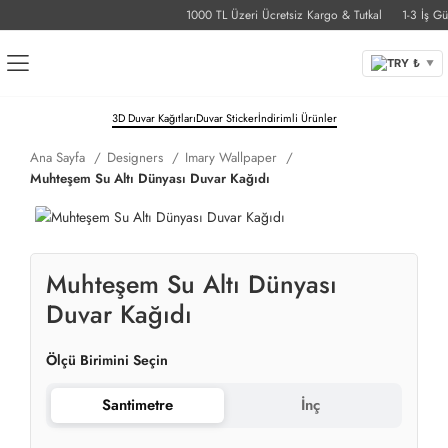
1000 TL Üzeri Ücretsiz Kargo & Tutkal
1-3 İş Günü
TRY ₺
▼
3D Duvar Kağıtları
Duvar Sticker
İndirimli Ürünler
Ana Sayfa
Designers
Imary Wallpaper
Muhteşem Su Altı Dünyası Duvar Kağıdı
Muhteşem Su Altı Dünyası
Duvar Kağıdı
Ölçü Birimini Seçin
Santimetre
İnç