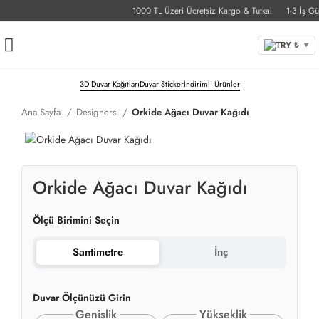
1000 TL Üzeri Ücretsiz Kargo & Tutkal
1-3 İş Günü
TRY ₺
▼
3D Duvar Kağıtları
Duvar Sticker
İndirimli Ürünler
Ana Sayfa
Designers
Orkide Ağacı Duvar Kağıdı
Orkide Ağacı Duvar Kağıdı
Ölçü Birimini Seçin
Santimetre
İnç
Duvar Ölçünüzü Girin
Genişlik
Yükseklik