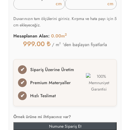
cm
cm
Duvarınızın tam ölçülerini giriniz. Kırpma ve hata payı için 5
cm ekleyeceğiz.
2
Hesaplanan Alan:
0.00m
999.00
₺
2
'den başlayan fiyatlarla
/ m
✔
Sipariş Üzerine Üretim
✔
Premium Materyaller
✔
Hızlı Teslimat
Örnek ürüne mi ihtiyacınız var?
Numune Sipariş Et