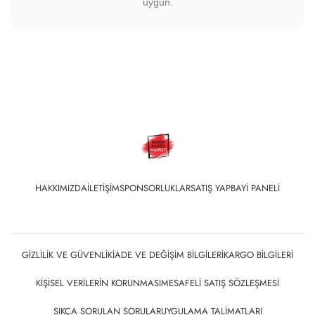
uygun.
HAKKIMIZDA
İLETIŞIM
SPONSORLUKLAR
SATIŞ YAP
BAYI PANELI
GIZLILIK VE GÜVENLIK
İADE VE DEĞIŞIM BILGILERI
KARGO BILGILERI
KIŞISEL VERILERIN KORUNMASI
MESAFELI SATIŞ SÖZLEŞMESI
SIKÇA SORULAN SORULAR
UYGULAMA TALIMATLARI