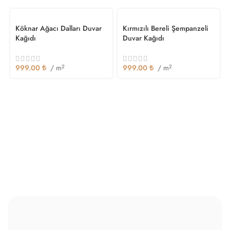
Köknar Ağacı Dalları Duvar
Kırmızılı Bereli Şempanzeli
Kağıdı
Duvar Kağıdı
999.00
₺
/ m
2
999.00
₺
/ m
2