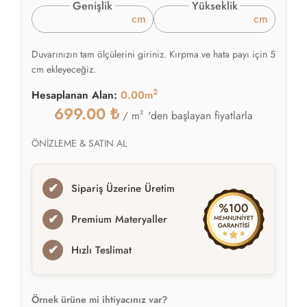
Genişlik
Yükseklik
cm
cm
Duvarınızın tam ölçülerini giriniz. Kırpma ve hata payı için 5
cm ekleyeceğiz.
2
Hesaplanan Alan:
0.00m
699.00
₺
2
'den başlayan fiyatlarla
/ m
ÖNİZLEME & SATIN AL
✔
Sipariş Üzerine Üretim
✔
Premium Materyaller
✔
Hızlı Teslimat
Örnek ürüne mi ihtiyacınız var?