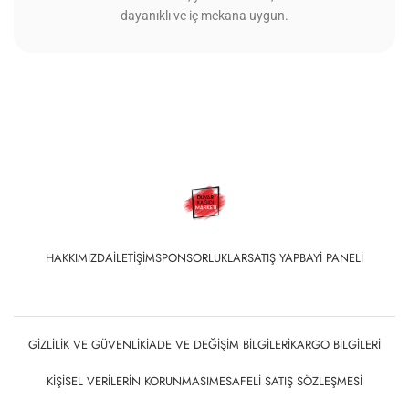
dayanıklı ve iç mekana uygun.
HAKKIMIZDA
İLETIŞIM
SPONSORLUKLAR
SATIŞ YAP
BAYI PANELI
GIZLILIK VE GÜVENLIK
İADE VE DEĞIŞIM BILGILERI
KARGO BILGILERI
KIŞISEL VERILERIN KORUNMASI
MESAFELI SATIŞ SÖZLEŞMESI