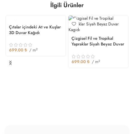
İlgili Ürünler
Çıtalar içindeki At ve Kuşlar
3D Duvar Kağıdı
Çizgisel Fil ve Tropikal
Yapraklar Siyah Beyaz Duvar
Kağıdı
699.00
₺
/ m
2
699.00
₺
/ m
2