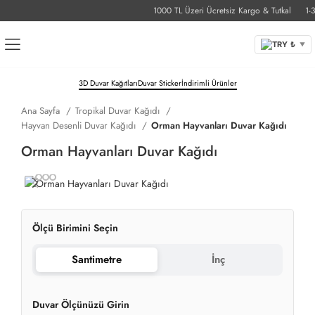
1000 TL Üzeri Ücretsiz Kargo & Tutkal
1-3 İ
TRY ₺
▼
3D Duvar Kağıtları
Duvar Sticker
İndirimli Ürünler
Ana Sayfa
Tropikal Duvar Kağıdı
Hayvan Desenli Duvar Kağıdı
Orman Hayvanları Duvar Kağıdı
Orman Hayvanları Duvar Kağıdı
Ölçü Birimini Seçin
Santimetre
İnç
Duvar Ölçünüzü Girin