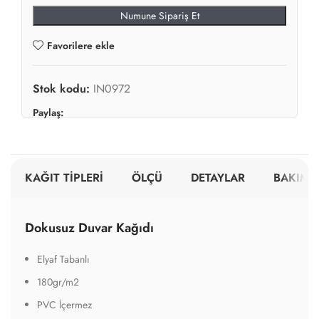
Numune Sipariş Et
Favorilere ekle
Stok kodu:
IN0972
Paylaş:
KAĞIT TİPLERİ
ÖLÇÜ
DETAYLAR
BAKIM V
Dokusuz Duvar Kağıdı
Elyaf Tabanlı
180gr/m2
PVC İçermez