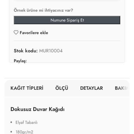
Örnek ürüne mi ihtiyacınız var?
Numune Sipariş Et
Favorilere ekle
Stok kodu:
MUR10004
Paylaş:
KAĞIT TİPLERİ
ÖLÇÜ
DETAYLAR
BAKIM V
Dokusuz Duvar Kağıdı
Elyaf Tabanlı
180gr/m2