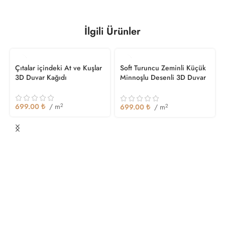
İlgili Ürünler
Çıtalar içindeki At ve Kuşlar
Soft Turuncu Zeminli Küçük
3D Duvar Kağıdı
Minnoşlu Desenli 3D Duvar
Kağıdı
699.00
₺
/ m
2
699.00
₺
/ m
2