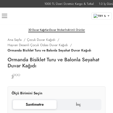
1000 TL Üzeri Ücretsiz Kargo & Tutkal
1-3 İş Günü T
TRY ₺
▼
3D Duvar Kağıtları
Duvar Sticker
İndirimli Ürünler
Ana Sayfa
Çocuk Duvar Kağıdı
Hayvan Desenli Çocuk Odası Duvar Kağıdı
Ormanda Bisiklet Turu ve Balonla Seyahat Duvar Kağıdı
Ormanda Bisiklet Turu ve Balonla Seyahat
Duvar Kağıdı
Ölçü Birimini Seçin
Santimetre
İnç