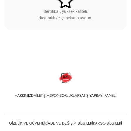
Sertifikalı, yüksek kaliteli,
dayanıklı ve iç mekana uygun.
HAKKIMIZDA
İLETIŞIM
SPONSORLUKLAR
SATIŞ YAP
BAYI PANELI
GIZLILIK VE GÜVENLIK
İADE VE DEĞIŞIM BILGILERI
KARGO BILGILERI