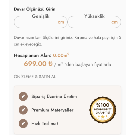
Duvar Ölçünüzü Girin
Genişlik
Yükseklik
cm
cm
Duvarınızın tam ölçülerini giriniz. Kırpma ve hata payı için 5
cm ekleyeceğiz.
2
Hesaplanan Alan:
0.00m
699.00
₺
2
'den başlayan fiyatlarla
/ m
ÖNİZLEME & SATIN AL
✔
Sipariş Üzerine Üretim
✔
Premium Materyaller
✔
Hızlı Teslimat