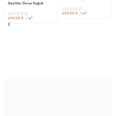
Geyikler Duvar Kağıdı
699.00
₺
/ m
2
699.00
₺
/ m
2