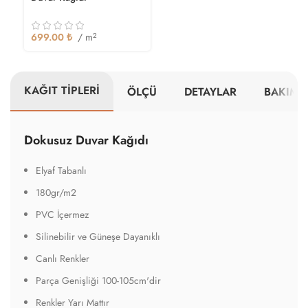
699.00
₺
/ m
2
KAĞIT TİPLERİ
ÖLÇÜ
DETAYLAR
BAKIM V
Dokusuz Duvar Kağıdı
Elyaf Tabanlı
180gr/m2
PVC İçermez
Silinebilir ve Güneşe Dayanıklı
Canlı Renkler
Parça Genişliği 100-105cm'dir
Renkler Yarı Mattır