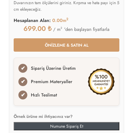
Duvarınızın tam ölçülerini giriniz. Kırpma ve hata payı için 5
cm ekleyeceğiz.
2
Hesaplanan Alan:
0.00m
699.00
₺
2
'den başlayan fiyatlarla
/ m
ÖNİZLEME & SATIN AL
✔
Sipariş Üzerine Üretim
✔
Premium Materyaller
✔
Hızlı Teslimat
Örnek ürüne mi ihtiyacınız var?
Numune Sipariş Et