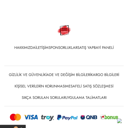
HAKKIMIZDA
İLETIŞIM
SPONSORLUKLAR
SATIŞ YAP
BAYI PANELI
GIZLILIK VE GÜVENLIK
İADE VE DEĞIŞIM BILGILERI
KARGO BILGILERI
KIŞISEL VERILERIN KORUNMASI
MESAFELI SATIŞ SÖZLEŞMESI
SIKÇA SORULAN SORULAR
UYGULAMA TALIMATLARI