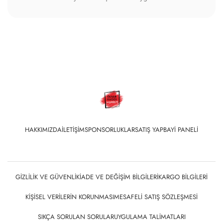
HAKKIMIZDA
İLETIŞIM
SPONSORLUKLAR
SATIŞ YAP
BAYI PANELI
GIZLILIK VE GÜVENLIK
İADE VE DEĞIŞIM BILGILERI
KARGO BILGILERI
KIŞISEL VERILERIN KORUNMASI
MESAFELI SATIŞ SÖZLEŞMESI
SIKÇA SORULAN SORULAR
UYGULAMA TALIMATLARI