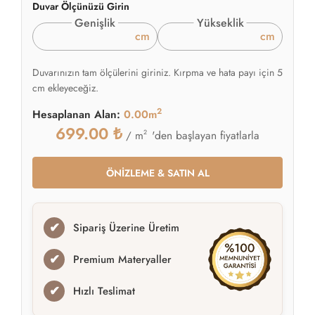
Duvar Ölçünüzü Girin
Genişlik
Yükseklik
cm
cm
Duvarınızın tam ölçülerini giriniz. Kırpma ve hata payı için 5
cm ekleyeceğiz.
2
Hesaplanan Alan:
0.00m
699.00
₺
2
'den başlayan fiyatlarla
/ m
ÖNİZLEME & SATIN AL
✔
Sipariş Üzerine Üretim
✔
Premium Materyaller
✔
Hızlı Teslimat