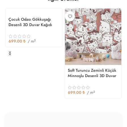
Çocuk Odası Gökkuşağı
Desenli 3D Duvar Kağıdı
699.00
₺
/ m
2
Soft Turuncu Zeminli Küçük
Minnoşlu Desenli 3D Duvar
Kağıdı
699.00
₺
/ m
2