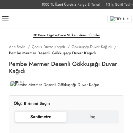
1000 TL Üzeri Ücretsiz Kargo & Tutkal
1-3 İş Günü Teslimat
TRY ₺
▼
3D Duvar Kağıtları
Duvar Sticker
İndirimli Ürünler
Ana Sayfa
Çocuk Duvar Kağıdı
Gökkuşağı Duvar Kağıdı
Pembe Mermer Desenli Gökkuşağı Duvar Kağıdı
Pembe Mermer Desenli Gökkuşağı Duvar
Kağıdı
Ölçü Birimini Seçin
Santimetre
İnç