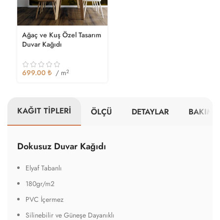
Ağaç ve Kuş Özel Tasarım
Duvar Kağıdı
699.00
₺
/ m
2
KAĞIT TİPLERİ
ÖLÇÜ
DETAYLAR
BAKIM V
Dokusuz Duvar Kağıdı
Elyaf Tabanlı
180gr/m2
PVC İçermez
Silinebilir ve Güneşe Dayanıklı