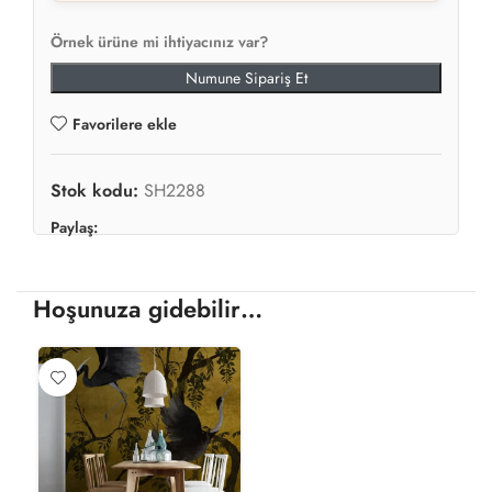
Örnek ürüne mi ihtiyacınız var?
Numune Sipariş Et
Favorilere ekle
Stok kodu:
SH2288
Paylaş:
Hoşunuza gidebilir…