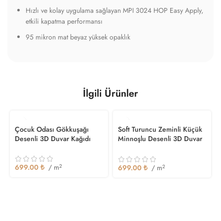
Hızlı ve kolay uygulama sağlayan MPI 3024 HOP Easy Apply,
etkili kapatma performansı
95 mikron mat beyaz yüksek opaklık
İlgili Ürünler
Çocuk Odası Gökkuşağı
Soft Turuncu Zeminli Küçük
Desenli 3D Duvar Kağıdı
Minnoşlu Desenli 3D Duvar
Kağıdı
699.00
₺
/ m
2
699.00
₺
/ m
2