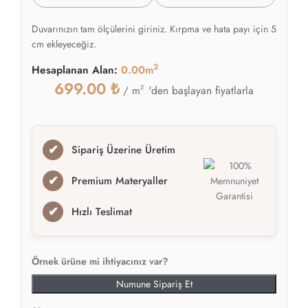
Duvarınızın tam ölçülerini giriniz. Kırpma ve hata payı için 5
cm ekleyeceğiz.
2
Hesaplanan Alan:
0.00m
699.00
₺
2
'den başlayan fiyatlarla
/ m
✔
Sipariş Üzerine Üretim
✔
Premium Materyaller
✔
Hızlı Teslimat
Örnek ürüne mi ihtiyacınız var?
Numune Sipariş Et