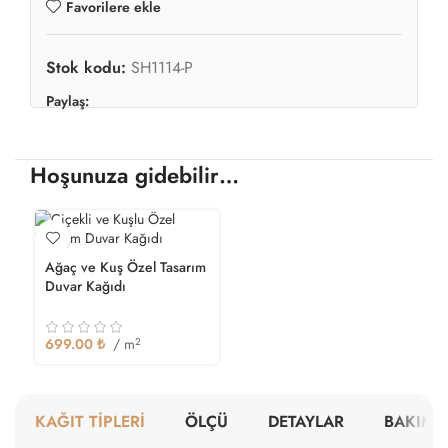
Favorilere ekle
Stok kodu:
SH1114-P
Paylaş:
Hoşunuza gidebilir…
Ağaç ve Kuş Özel Tasarım
Duvar Kağıdı
699.00
₺
/ m
2
KAĞIT TİPLERİ
ÖLÇÜ
DETAYLAR
BAKIM V