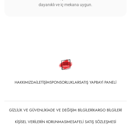
dayanıklı ve iç mekana uygun.
HAKKIMIZDA
İLETIŞIM
SPONSORLUKLAR
SATIŞ YAP
BAYI PANELI
GIZLILIK VE GÜVENLIK
İADE VE DEĞIŞIM BILGILERI
KARGO BILGILERI
KIŞISEL VERILERIN KORUNMASI
MESAFELI SATIŞ SÖZLEŞMESI