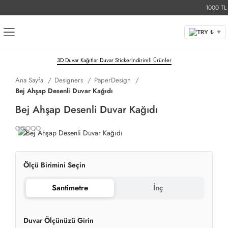
1000 TL Üz
TRY ₺
▼
3D Duvar Kağıtları
Duvar Sticker
İndirimli Ürünler
Ana Sayfa
Designers
PaperDesign
Bej Ahşap Desenli Duvar Kağıdı
Bej Ahşap Desenli Duvar Kağıdı
Ölçü Birimini Seçin
Santimetre
İnç
Duvar Ölçünüzü Girin