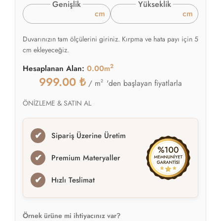
Genişlik
Yükseklik
cm
cm
Duvarınızın tam ölçülerini giriniz. Kırpma ve hata payı için 5
cm ekleyeceğiz.
2
Hesaplanan Alan:
0.00m
999.00
₺
2
'den başlayan fiyatlarla
/ m
ÖNİZLEME & SATIN AL
✔
Sipariş Üzerine Üretim
✔
Premium Materyaller
✔
Hızlı Teslimat
Örnek ürüne mi ihtiyacınız var?