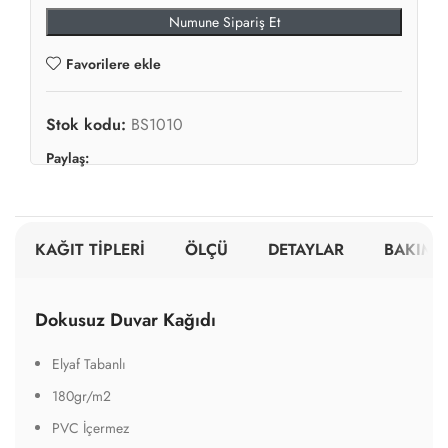
Numune Sipariş Et
Favorilere ekle
Stok kodu:
BS1010
Paylaş:
KAĞIT TİPLERİ
ÖLÇÜ
DETAYLAR
BAKIM V
Dokusuz Duvar Kağıdı
Elyaf Tabanlı
180gr/m2
PVC İçermez