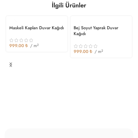
İlgili Ürünler
Maskeli Kaplan Duvar Kağıdı
Bej Soyut Yaprak Duvar
Kağıdı
999.00
₺
/ m
2
999.00
₺
/ m
2