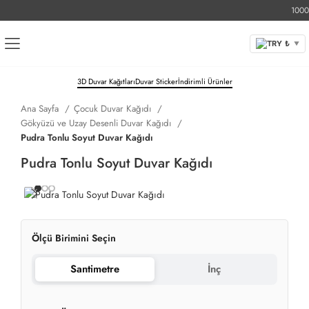
1000 TL
TRY ₺
▼
3D Duvar Kağıtları
Duvar Sticker
İndirimli Ürünler
Ana Sayfa
Çocuk Duvar Kağıdı
Gökyüzü ve Uzay Desenli Duvar Kağıdı
Pudra Tonlu Soyut Duvar Kağıdı
Pudra Tonlu Soyut Duvar Kağıdı
Ölçü Birimini Seçin
Santimetre
İnç