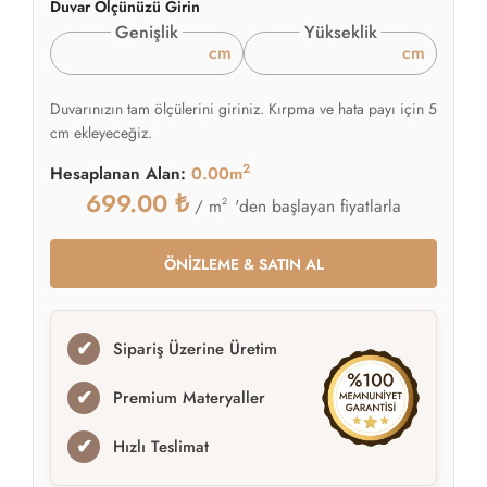
Duvar Ölçünüzü Girin
Genişlik
Yükseklik
cm
cm
Duvarınızın tam ölçülerini giriniz. Kırpma ve hata payı için 5
cm ekleyeceğiz.
2
Hesaplanan Alan:
0.00m
699.00
₺
2
'den başlayan fiyatlarla
/ m
ÖNİZLEME & SATIN AL
✔
Sipariş Üzerine Üretim
✔
Premium Materyaller
✔
Hızlı Teslimat