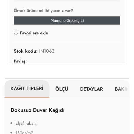
Örnek ürüne mi ihtiyacınız var?
Numune Sipariş Et
Favorilere ekle
Stok kodu:
IN1063
Paylaş:
KAĞIT TİPLERİ
ÖLÇÜ
DETAYLAR
BAKIM V
Dokusuz Duvar Kağıdı
Elyaf Tabanlı
180gr/m2