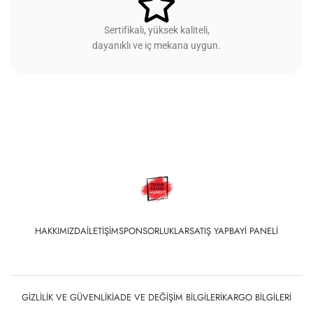
Sertifikalı, yüksek kaliteli,
dayanıklı ve iç mekana uygun.
HAKKIMIZDA
İLETIŞIM
SPONSORLUKLAR
SATIŞ YAP
BAYI PANELI
GIZLILIK VE GÜVENLIK
İADE VE DEĞIŞIM BILGILERI
KARGO BILGILERI