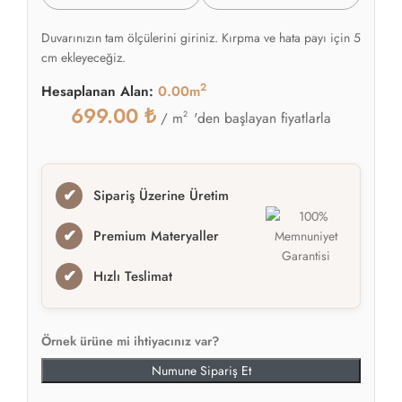
Duvarınızın tam ölçülerini giriniz. Kırpma ve hata payı için 5
cm ekleyeceğiz.
2
Hesaplanan Alan:
0.00m
699.00
₺
2
'den başlayan fiyatlarla
/ m
✔
Sipariş Üzerine Üretim
✔
Premium Materyaller
✔
Hızlı Teslimat
Örnek ürüne mi ihtiyacınız var?
Numune Sipariş Et