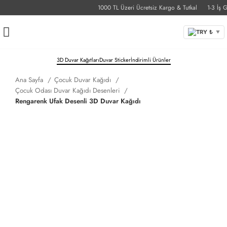
1000 TL Üzeri Ücretsiz Kargo & Tutkal
1-3 İş Gün
TRY ₺
▼
3D Duvar Kağıtları
Duvar Sticker
İndirimli Ürünler
Ana Sayfa
Çocuk Duvar Kağıdı
Çocuk Odası Duvar Kağıdı Desenleri
Rengarenk Ufak Desenli 3D Duvar Kağıdı