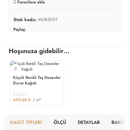
Favorilere ekle
Stok kodu:
MUR5091
Paylaş:
Hoşunuza gidebilir…
Küçük Renkli Taş Desenler
Duvar Kağıdı
699.00
₺
/ m
2
KAĞIT TİPLERİ
ÖLÇÜ
DETAYLAR
BAKIM V