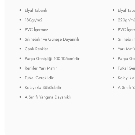
Elyaf Tabanlı
Elyaf Taba
180gr/m2
220gr/m
PVC İçermez
PVC İçer
Silinebilir ve Güneşe Dayanıklı
Silinebil
Canlı Renkler
Yarı Mat 
Parça Genişliği 100-105cm'dir
Parça Gen
Renkler Yarı Mattır
Tutkal Ger
Tutkal Gereklidir
Kolaylıkla
Kolaylıkla Sökülebilir
A Sınıfı 
A Sınıfı Yangına Dayanıklı