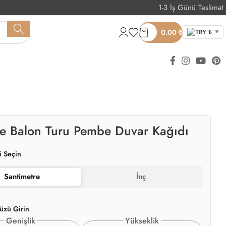
1-3 İş Günü Teslimat
Whatsapp Sipariş
0.00
₺
TRY ₺
▼
de Balon Turu Pembe Duvar Kağıdı
i Seçin
Santimetre
İnç
üzü Girin
Genişlik
Yükseklik