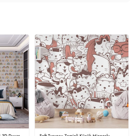
i 3D Duvar
Soft Turuncu Zeminli Küçük Minnoşlu