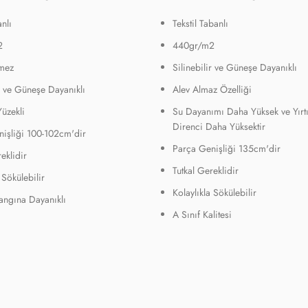
nlı
Tekstil Tabanlı
2
440gr/m2
mez
Silinebilir ve Güneşe Dayanıklı
ir ve Güneşe Dayanıklı
Alev Almaz Özelliği
Yüzekli
Su Dayanımı Daha Yüksek ve Yırt
Direnci Daha Yüksektir
işliği 100-102cm'dir
Parça Genişliği 135cm'dir
eklidir
Tutkal Gereklidir
 Sökülebilir
Kolaylıkla Sökülebilir
Yangına Dayanıklı
A Sınıf Kalitesi