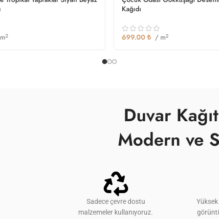
ı
Kağıdı
 m
2
699.00
₺
/ m
2
Duvar Kağıt
Modern ve S
Sadece çevre dostu
Yüksek 
malzemeler kullanıyoruz.
görünt