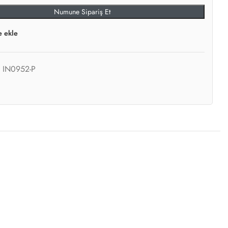
Numune Sipariş Et
e ekle
:
IN0952-P