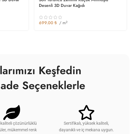
Desenli 3D Duvar Kağıdı
699.00
₺
/ m
2
larımızı Keşfedin
ade Seçeneklerle
kaliteli çözünürlüklü
Sertifikalı, yüksek kaliteli,
üler, mükemmel renk
dayanıklı ve iç mekana uygun.