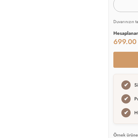
Duvarınızın t
Hesaplana
699.0
✔
S
✔
P
✔
H
Örnek ürüne 