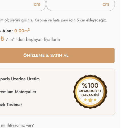
cm
cm
am ölçülerini giriniz. Kırpma ve hata payı için 5 cm ekleyeceğiz.
2
n Alan:
0.00m
0
₺
2
'den başlayan fiyatlarla
/ m
ÖNİZLEME & SATIN AL
ipariş Üzerine Üretim
remium Materyaller
ızlı Teslimat
mi ihtiyacınız var?