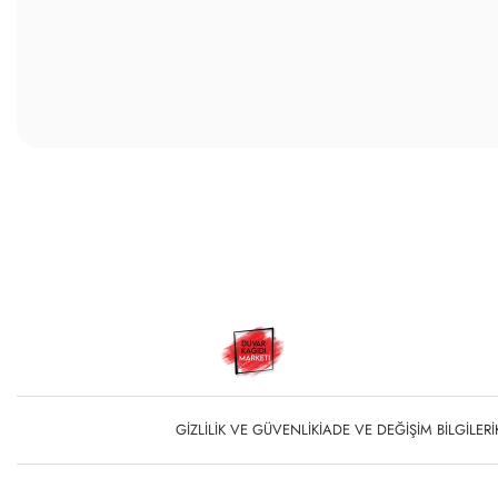
GIZLILIK VE GÜVENLIK
İADE VE DEĞIŞIM BILGILERI