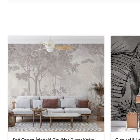
Soft Orman İçindeki Geyikler Duvar Kağıdı
Çizgisel Fil 