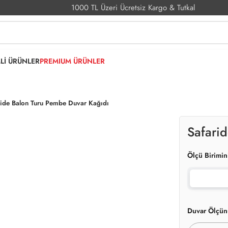
1000 TL Üzeri Ücretsiz Kargo & Tutkal
MLİ ÜRÜNLER
PREMIUM ÜRÜNLER
ride Balon Turu Pembe Duvar Kağıdı
Safari
Ölçü Birimin
Duvar Ölçün