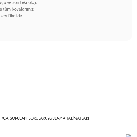
ğu ve son teknoloji.
ca tüm boyalarımız
sertifikalıdır.
SIKÇA SORULAN SORULAR
UYGULAMA TALIMATLARI