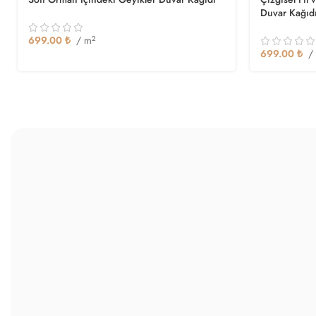
Duvar Kağıd
699.00
₺
/ m
2
699.00
₺
/