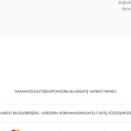
doğrulu
Ayrı
HAKKIMIZDA
İLETIŞIM
SPONSORLUKLAR
SATIŞ YAP
BAYI PANELI
KARGO BILGILERI
KIŞISEL VERILERIN KORUNMASI
MESAFELI SATIŞ SÖZLEŞMESI