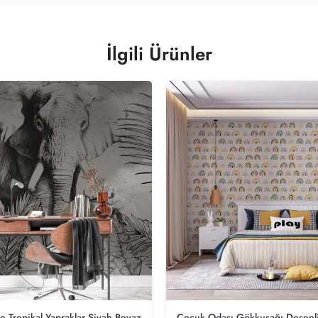
İlgili Ürünler
ve Tropikal Yapraklar Siyah Beyaz
Çocuk Odası Gökkuşağı Desenl