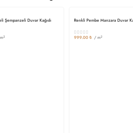
reli Şempanzeli Duvar Kağıdı
Renkli Pembe Manzara Duvar K
 m
2
999.00
₺
/ m
2