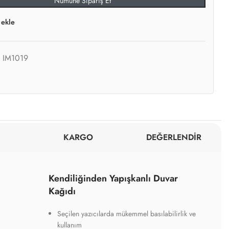
Numune Sipariş Et
 ekle
:
IM1019
KARGO
DEĞERLENDİR
Kendiliğinden Yapışkanlı Duvar
Kağıdı
Seçilen yazıcılarda mükemmel basılabilirlik ve
kullanım