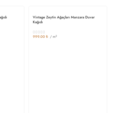
ağıdı
Vintage Zeytin Ağaçları Manzara Duvar
Kağıdı
999.00
₺
/ m
2