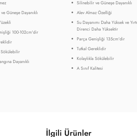
mez
Silinebilir ve Güneşe Dayanıklı
ir ve Güneşe Dayanıklı
Alev Almaz Özelliği
Yüzekli
Su Dayanımı Daha Yüksek ve Yırt
Direnci Daha Yüksektir
işliği 100-102cm'dir
Parça Genişliği 135cm'dir
eklidir
Tutkal Gereklidir
 Sökülebilir
Kolaylıkla Sökülebilir
Yangına Dayanıklı
A Sınıf Kalitesi
İlgili Ürünler