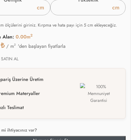
cm
cm
am ölçülerini giriniz. Kırpma ve hata payı için 5 cm ekleyeceğiz.
2
n Alan:
0.00m
0
₺
2
'den başlayan fiyatlarla
/ m
 SATIN AL
ipariş Üzerine Üretim
remium Materyaller
ızlı Teslimat
mi ihtiyacınız var?