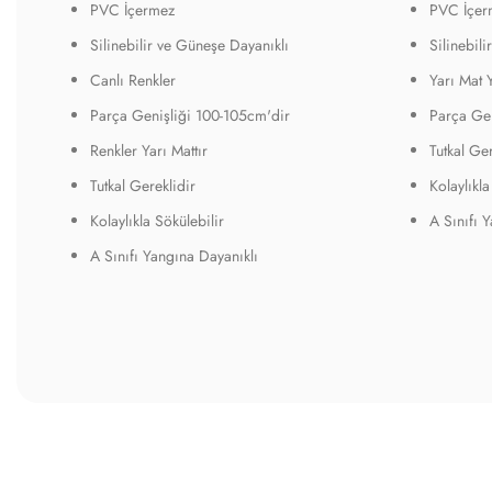
PVC İçermez
PVC İçer
Silinebilir ve Güneşe Dayanıklı
Silinebil
Canlı Renkler
Yarı Mat 
Parça Genişliği 100-105cm'dir
Parça Gen
Renkler Yarı Mattır
Tutkal Ger
Tutkal Gereklidir
Kolaylıkla
Kolaylıkla Sökülebilir
A Sınıfı 
A Sınıfı Yangına Dayanıklı