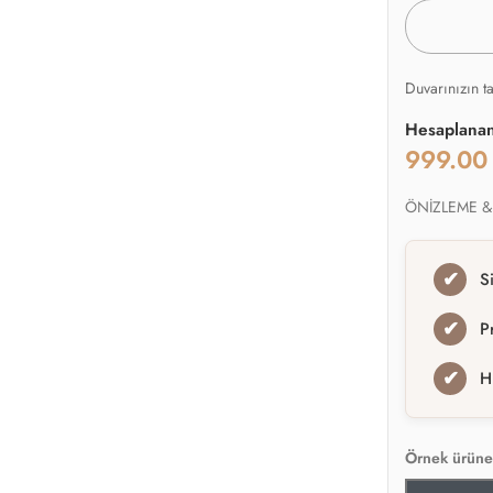
Duvarınızın t
Hesaplana
999.0
ÖNİZLEME &
✔
S
✔
P
✔
H
Örnek ürüne 