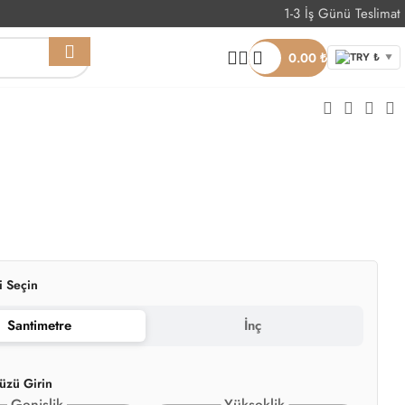
1-3 İş Günü Teslimat
Whatsapp Sipariş
0.00
₺
TRY ₺
▼
i Seçin
Santimetre
İnç
üzü Girin
Genişlik
Yükseklik