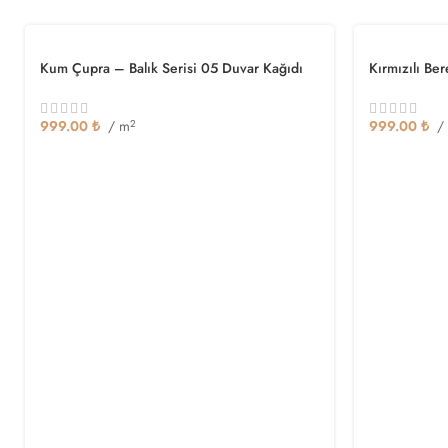
Kum Çupra – Balık Serisi 05 Duvar Kağıdı
Kırmızılı Be
999.00
₺
/ m
2
999.00
₺
/