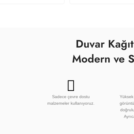
Duvar Kağıt
Modern ve S
Sadece çevre dostu
Yüksek 
malzemeler kullanıyoruz.
görünt
doğrulu
Ayrıc