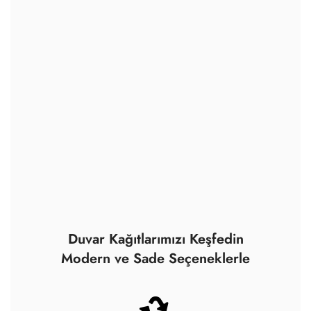
Modern ve Sade Seçeneklerle
Sadece çevre dostu
malzemeler kullanıyoruz.
Yüksek kaliteli çözünürlüklü
görüntüler, mükemmel renk
doğruluğu ve son teknoloji.
Ayrıca tüm boyalarımız
sertifikalıdır.