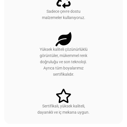
Sertifikalı, yüksek kaliteli,
dayanıklı ve iç mekana uygun.
HAKKIMIZDA
İLETIŞIM
SPONSORLUKLAR
SATIŞ YAP
BAYI PANELI
GIZLILIK VE GÜVENLIK
İADE VE DEĞIŞIM BILGILERI
KARGO BILGILERI
KIŞISEL VERILERIN KORUNMASI
MESAFELI SATIŞ SÖZLEŞMESI