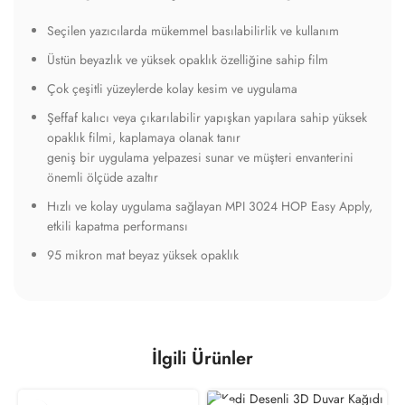
İlgili Ürünler
Kıtaları Ayrık Desenli Çocuk
Kedi Desenli 3D Duvar
Haritası 3D Duvar Kağıdı
Kağıdı
699.00
₺
/ m
2
699.00
₺
/ m
2