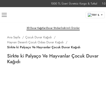
1000 TL Üzeri Ücretsiz Kargo & Tutkal
1-3 İş
TRY ₺
▼
3D Duvar Kağıtları
Duvar Sticker
İndirimli Ürünler
Ana Sayfa
Çocuk Duvar Kağıdı
Hayvan Desenli Çocuk Odası Duvar Kağıdı
Sirkte ki Palyaço Ve Hayvanlar Çocuk Duvar Kağıdı
Sirkte ki Palyaço Ve Hayvanlar Çocuk Duvar
Kağıdı
Ölçü Birimini Seçin
Santimetre
İnç