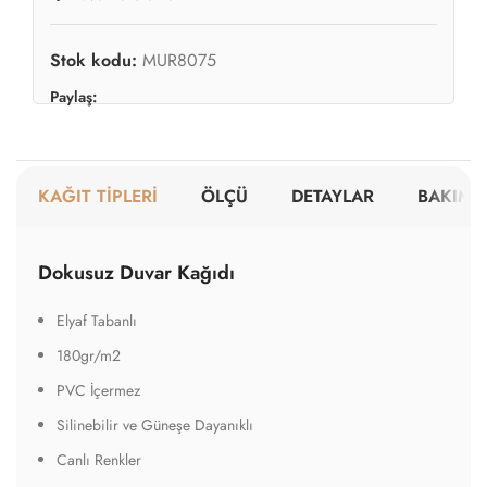
PVC İçermez
Silinebilir ve Güneşe Dayanıklı
Canlı Renkler
Parça Genişliği 100-105cm'dir
Renkler Yarı Mattır
Tutkal Gereklidir
Kolaylıkla Sökülebilir
A Sınıfı Yangına Dayanıklı
Dokulu Duvar Kağıdı
Elyaf Tabanlı
220gr/m2
PVC İçermez
Silinebilir ve Güneşe Dayanıklı
Yarı Mat Yüzekli