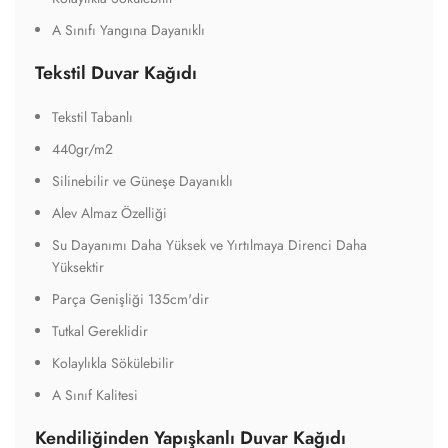
Kolaylıkla Sökülebilir
A Sınıf Kalitesi
Kendiliğinden Yapışkanlı Duvar Kağıdı
Seçilen yazıcılarda mükemmel basılabilirlik ve kullanım
Üstün beyazlık ve yüksek opaklık özelliğine sahip film
Çok çeşitli yüzeylerde kolay kesim ve uygulama
Şeffaf kalıcı veya çıkarılabilir yapışkan yapılara sahip yüksek
opaklık filmi, kaplamaya olanak tanır
geniş bir uygulama yelpazesi sunar ve müşteri envanterini
önemli ölçüde azaltır
Hızlı ve kolay uygulama sağlayan MPI 3024 HOP Easy Apply,
etkili kapatma performansı
95 mikron mat beyaz yüksek opaklık