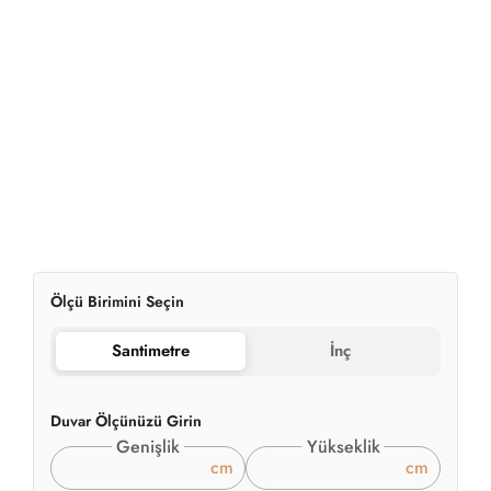
Duvar Ölçünüzü Girin
Genişlik
Yükseklik
cm
cm
Duvarınızın tam ölçülerini giriniz. Kırpma ve hata payı için 5
cm ekleyeceğiz.
2
Hesaplanan Alan:
0.00m
699.00
₺
2
'den başlayan fiyatlarla
/ m
✔
Sipariş Üzerine Üretim
✔
Premium Materyaller
✔
Hızlı Teslimat