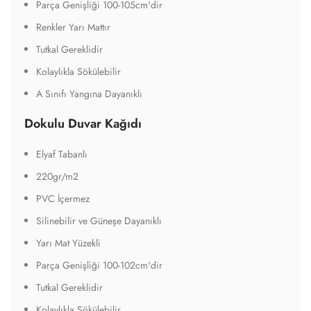
Parça Genişliği 100-102cm'dir
Tutkal Gereklidir
Kolaylıkla Sökülebilir
A Sınıfı Yangına Dayanıklı
Tekstil Duvar Kağıdı
Tekstil Tabanlı
440gr/m2
Silinebilir ve Güneşe Dayanıklı
Alev Almaz Özelliği
Su Dayanımı Daha Yüksek ve Yırtılmaya Direnci Daha
Yüksektir
Parça Genişliği 135cm'dir
Tutkal Gereklidir