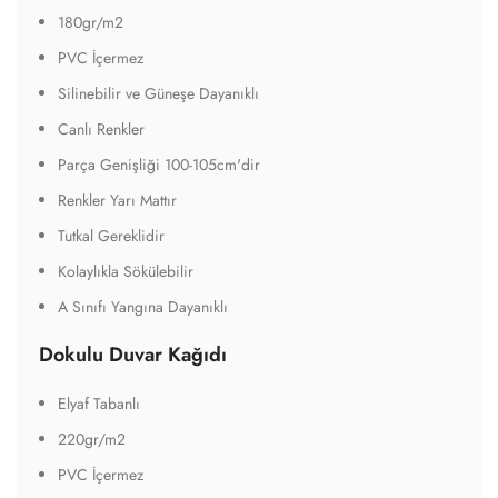
180gr/m2
PVC İçermez
Silinebilir ve Güneşe Dayanıklı
Canlı Renkler
Parça Genişliği 100-105cm'dir
Renkler Yarı Mattır
Tutkal Gereklidir
Kolaylıkla Sökülebilir
A Sınıfı Yangına Dayanıklı
Dokulu Duvar Kağıdı
Elyaf Tabanlı
220gr/m2
PVC İçermez