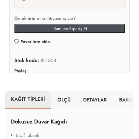
Örnek ürüne mi ihtiyacınız var?
Numune Sipariş Et
Favorilere ekle
Stok kodu:
IN1054
Paylaş:
KAĞIT TİPLERİ
ÖLÇÜ
DETAYLAR
BAKIM V
Dokusuz Duvar Kağıdı
Elyaf Tabanlı