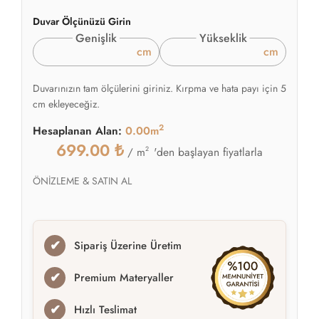
Duvar Ölçünüzü Girin
Genişlik
Yükseklik
cm
cm
Duvarınızın tam ölçülerini giriniz. Kırpma ve hata payı için 5
cm ekleyeceğiz.
2
Hesaplanan Alan:
0.00m
699.00
₺
2
'den başlayan fiyatlarla
/ m
ÖNİZLEME & SATIN AL
✔
Sipariş Üzerine Üretim
✔
Premium Materyaller
✔
Hızlı Teslimat