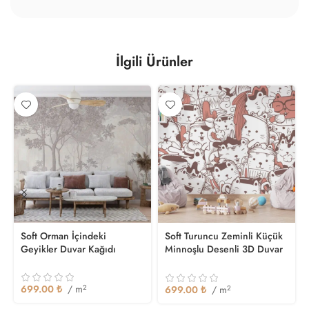
İlgili Ürünler
Soft Orman İçindeki
Soft Turuncu Zeminli Küçük
Geyikler Duvar Kağıdı
Minnoşlu Desenli 3D Duvar
Kağıdı
699.00
₺
/ m
2
699.00
₺
/ m
2