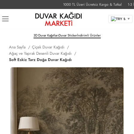
1000 TL Üzeri Ücretsiz Kargo & Tutkal
1-3 İş Gü
TRY ₺
▼
3D Duvar Kağıtları
Duvar Sticker
İndirimli Ürünler
Ana Sayfa
Çiçek Duvar Kağıdı
Ağaç ve Yaprak Desenli Duvar Kağıdı
Soft Eskiz Tarz Doğa Duvar Kağıdı