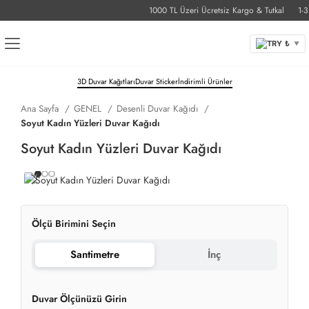
1000 TL Üzeri Ücretsiz Kargo & Tutkal
1-3 İ
TRY ₺
▼
3D Duvar Kağıtları
Duvar Sticker
İndirimli Ürünler
Ana Sayfa
GENEL
Desenli Duvar Kağıdı
Soyut Kadın Yüzleri Duvar Kağıdı
Soyut Kadın Yüzleri Duvar Kağıdı
Ölçü Birimini Seçin
Santimetre
İnç
Duvar Ölçünüzü Girin