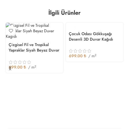
İlgili Ürünler
Çocuk Odası Gökkuşağı
Desenli 3D Duvar Kağıdı
Çizgisel Fil ve Tropikal
Yapraklar Siyah Beyaz Duvar
Kağıdı
699.00
₺
/ m
2
699.00
₺
/ m
2