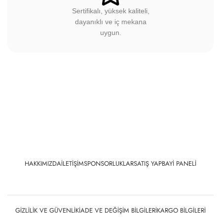
Sertifikalı, yüksek kaliteli,
dayanıklı ve iç mekana
uygun.
HAKKIMIZDA
İLETIŞIM
SPONSORLUKLAR
SATIŞ YAP
BAYI PANELI
GIZLILIK VE GÜVENLIK
İADE VE DEĞIŞIM BILGILERI
KARGO BILGILERI