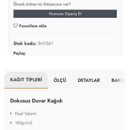
Örnek ürüne mi ihtiyacınız var?
Numune Sipariş Et
Favorilere ekle
Stok kodu:
SH1561
Paylaş:
KAĞIT TİPLERİ
ÖLÇÜ
DETAYLAR
BAKIM V
Dokusuz Duvar Kağıdı
Elyaf Tabanlı
180gr/m2