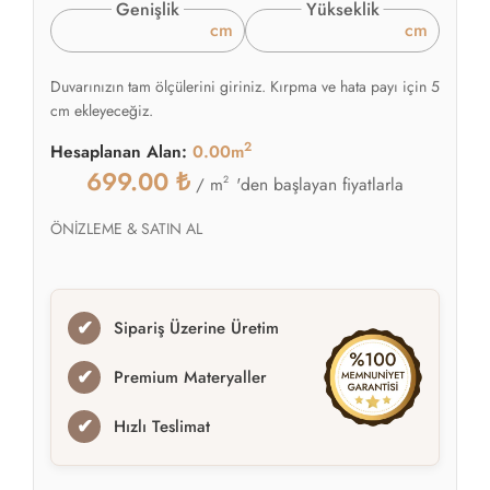
Genişlik
Yükseklik
cm
cm
Duvarınızın tam ölçülerini giriniz. Kırpma ve hata payı için 5
cm ekleyeceğiz.
2
Hesaplanan Alan:
0.00m
699.00
₺
2
'den başlayan fiyatlarla
/ m
ÖNİZLEME & SATIN AL
✔
Sipariş Üzerine Üretim
✔
Premium Materyaller
✔
Hızlı Teslimat