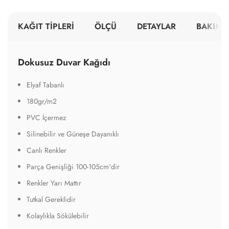
KAĞIT TİPLERİ
ÖLÇÜ
DETAYLAR
BAKIM V
Dokusuz Duvar Kağıdı
Elyaf Tabanlı
180gr/m2
PVC İçermez
Silinebilir ve Güneşe Dayanıklı
Canlı Renkler
Parça Genişliği 100-105cm'dir
Renkler Yarı Mattır
Tutkal Gereklidir
Kolaylıkla Sökülebilir