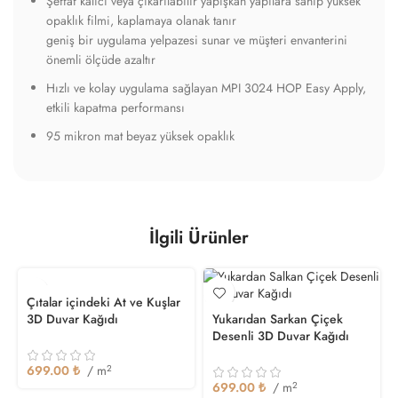
Şeffaf kalıcı veya çıkarılabilir yapışkan yapılara sahip yüksek
opaklık filmi, kaplamaya olanak tanır
geniş bir uygulama yelpazesi sunar ve müşteri envanterini
önemli ölçüde azaltır
Hızlı ve kolay uygulama sağlayan MPI 3024 HOP Easy Apply,
etkili kapatma performansı
95 mikron mat beyaz yüksek opaklık
İlgili Ürünler
Çıtalar içindeki At ve Kuşlar
3D Duvar Kağıdı
Yukarıdan Sarkan Çiçek
Desenli 3D Duvar Kağıdı
699.00
₺
/ m
2
699.00
₺
/ m
2