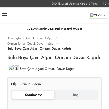
1000 TL Üzeri Ücretsiz Kargo & Tutkal
1-3 İş G
TRY ₺
▼
3D Duvar Kağıtları
Duvar Sticker
İndirimli Ürünler
Ana Sayfa
Çocuk Duvar Kağıdı
Orman Temalı Çocuk Duvar Kağıdı
Sulu Boya Çam Ağacı Ormanı Duvar Kağıdı
Sulu Boya Çam Ağacı Ormanı Duvar Kağıdı
Ölçü Birimini Seçin
Santimetre
İnç