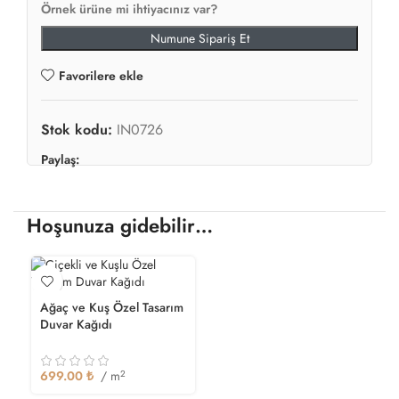
Örnek ürüne mi ihtiyacınız var?
Numune Sipariş Et
Favorilere ekle
Stok kodu:
IN0726
Paylaş:
Hoşunuza gidebilir…
Ağaç ve Kuş Özel Tasarım
Duvar Kağıdı
699.00
₺
/ m
2