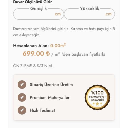
Duvar Ölçünüzü Girin
Genişlik
Yükseklik
cm
cm
Duvarınızın tam ölçülerini giriniz. Kırpma ve hata payı için 5
cm ekleyeceğiz.
2
Hesaplanan Alan:
0.00m
699.00
₺
2
'den başlayan fiyatlarla
/ m
ÖNİZLEME & SATIN AL
✔
Sipariş Üzerine Üretim
✔
Premium Materyaller
✔
Hızlı Teslimat