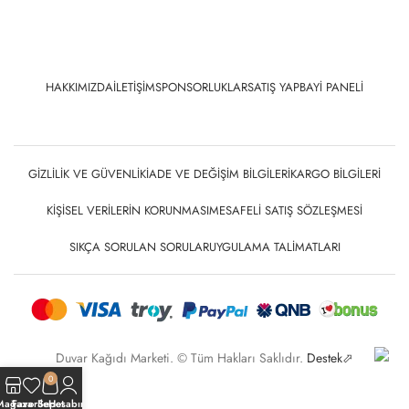
HAKKIMIZDA
İLETIŞIM
SPONSORLUKLAR
SATIŞ YAP
BAYI PANELI
GIZLILIK VE GÜVENLIK
İADE VE DEĞIŞIM BILGILERI
KARGO BILGILERI
KIŞISEL VERILERIN KORUNMASI
MESAFELI SATIŞ SÖZLEŞMESI
SIKÇA SORULAN SORULAR
UYGULAMA TALIMATLARI
Duvar Kağıdı Marketi. © Tüm Hakları Saklıdır.
Destek⬀
0
Mağaza
Favoriler
Sepet
Hesabım