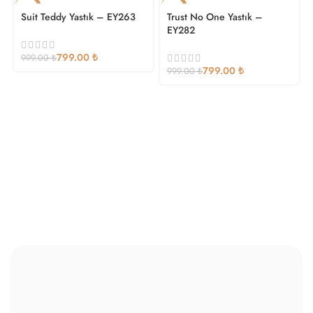
SATIŞ
SATIŞ
Suit Teddy Yastık – EY263
Trust No One Yastık –
EY282
799.00
₺
999.00
₺
799.00
₺
999.00
₺