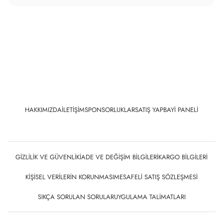
HAKKIMIZDA
İLETIŞIM
SPONSORLUKLAR
SATIŞ YAP
BAYI PANELI
GIZLILIK VE GÜVENLIK
İADE VE DEĞIŞIM BILGILERI
KARGO BILGILERI
KIŞISEL VERILERIN KORUNMASI
MESAFELI SATIŞ SÖZLEŞMESI
SIKÇA SORULAN SORULAR
UYGULAMA TALIMATLARI