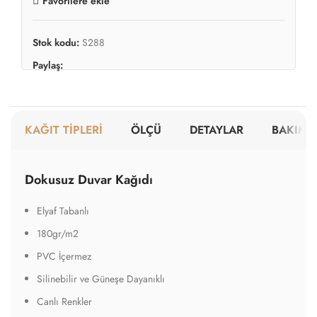
Favorilere ekle
Stok kodu:
S288
Paylaş:
KAĞIT TİPLERİ
ÖLÇÜ
DETAYLAR
BAKIM V
Dokusuz Duvar Kağıdı
Elyaf Tabanlı
180gr/m2
PVC İçermez
Silinebilir ve Güneşe Dayanıklı
Canlı Renkler