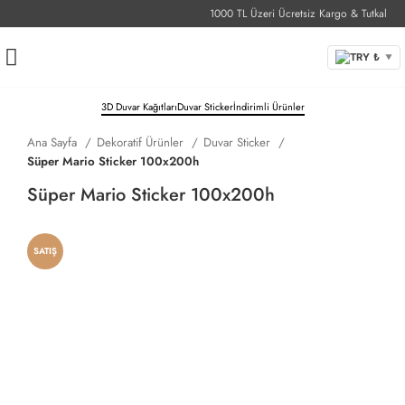
1000 TL Üzeri Ücretsiz Kargo & Tutkal
1-
TRY ₺
▼
3D Duvar Kağıtları
Duvar Sticker
İndirimli Ürünler
Ana Sayfa
Dekoratif Ürünler
Duvar Sticker
Süper Mario Sticker 100x200h
Süper Mario Sticker 100x200h
SATIŞ