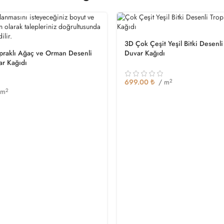
3D Çok Çeşit Yeşil Bitki Desenli
praklı Ağaç ve Orman Desenli
Duvar Kağıdı
ar Kağıdı
699.00
₺
/ m
2
 m
2