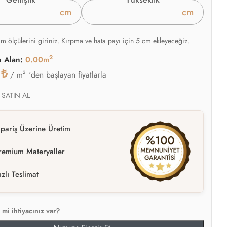
cm
cm
am ölçülerini giriniz. Kırpma ve hata payı için 5 cm ekleyeceğiz.
2
n Alan:
0.00m
0
₺
2
'den başlayan fiyatlarla
/ m
 SATIN AL
ipariş Üzerine Üretim
remium Materyaller
ızlı Teslimat
mi ihtiyacınız var?