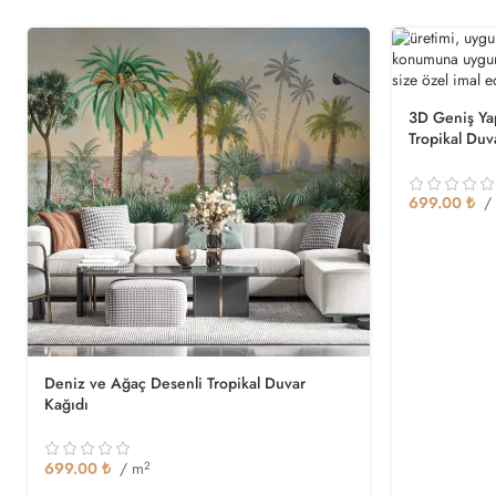
3D Geniş Ya
Tropikal Duv
699.00
₺
/
Deniz ve Ağaç Desenli Tropikal Duvar
Kağıdı
699.00
₺
/ m
2