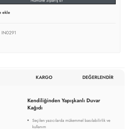
Numune Sipariş Et
e ekle
:
IN0291
KARGO
DEĞERLENDİR
Kendiliğinden Yapışkanlı Duvar
Kağıdı
Seçilen yazıcılarda mükemmel basılabilirlik ve
kullanım