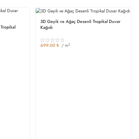
3D Geyik ve Ağaç Desenli Tropikal Duvar
 Tropikal
Kağıdı
699.00
₺
/ m
2