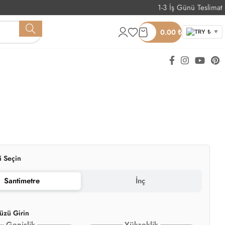
1-3 İş Günü Teslimat
Whatsapp Sipariş
0.00
₺
TRY ₺
▼
i Seçin
Santimetre
İnç
üzü Girin
Genişlik
Yükseklik