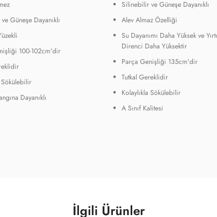
mez
Silinebilir ve Güneşe Dayanıklı
ir ve Güneşe Dayanıklı
Alev Almaz Özelliği
Yüzekli
Su Dayanımı Daha Yüksek ve Yırt
Direnci Daha Yüksektir
işliği 100-102cm'dir
Parça Genişliği 135cm'dir
eklidir
Tutkal Gereklidir
 Sökülebilir
Kolaylıkla Sökülebilir
Yangına Dayanıklı
A Sınıf Kalitesi
İlgili Ürünler