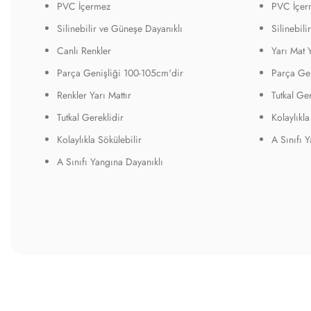
PVC İçermez
PVC İçer
Silinebilir ve Güneşe Dayanıklı
Silinebil
Canlı Renkler
Yarı Mat 
Parça Genişliği 100-105cm'dir
Parça Gen
Renkler Yarı Mattır
Tutkal Ger
Tutkal Gereklidir
Kolaylıkla
Kolaylıkla Sökülebilir
A Sınıfı 
A Sınıfı Yangına Dayanıklı