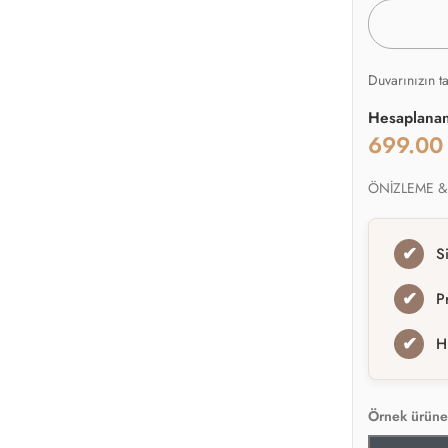
Duvarınızın t
Hesaplana
699.0
ÖNİZLEME &
✔
S
✔
P
✔
H
Örnek ürüne 