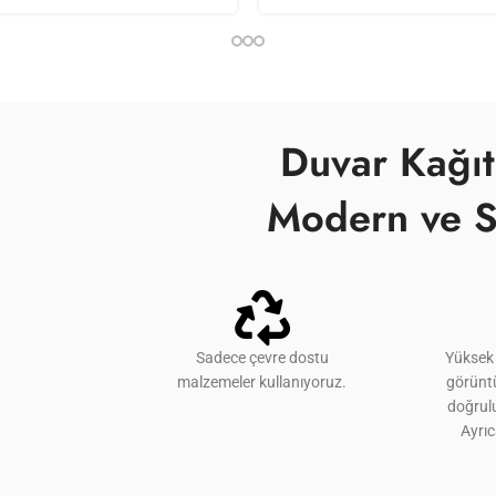
Duvar Kağıt
Modern ve S
Sadece çevre dostu
Yüksek 
malzemeler kullanıyoruz.
görünt
doğrulu
Ayrı