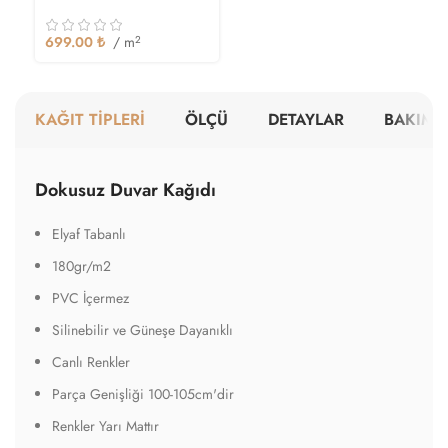
699.00
₺
/ m
2
KAĞIT TİPLERİ
ÖLÇÜ
DETAYLAR
BAKIM V
Dokusuz Duvar Kağıdı
Elyaf Tabanlı
180gr/m2
PVC İçermez
Silinebilir ve Güneşe Dayanıklı
Canlı Renkler
Parça Genişliği 100-105cm'dir
Renkler Yarı Mattır