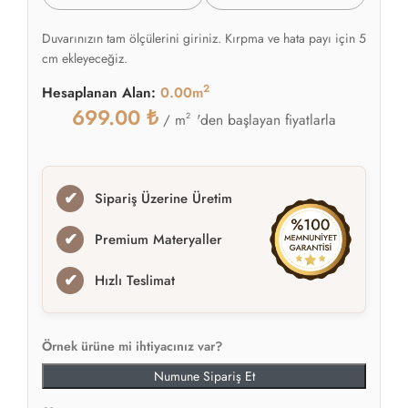
Duvarınızın tam ölçülerini giriniz. Kırpma ve hata payı için 5
cm ekleyeceğiz.
2
Hesaplanan Alan:
0.00m
699.00
₺
2
'den başlayan fiyatlarla
/ m
✔
Sipariş Üzerine Üretim
✔
Premium Materyaller
✔
Hızlı Teslimat
Örnek ürüne mi ihtiyacınız var?
Numune Sipariş Et