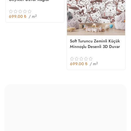
699.00
₺
/ m
2
Soft Turuncu Zeminli Küçük
Minnoşlu Desenli 3D Duvar
Kağıdı
699.00
₺
/ m
2