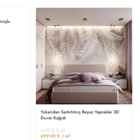
noşlu
Yukarıdan Sarkıtılmış Beyaz Yapraklar 3D
Duvar Kağıdı
699.00
₺
/ m
2