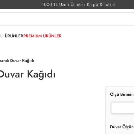
1000 TL Üzeri Ücretsiz Kargo & Tutkal
MLİ ÜRÜNLER
PREMIUM ÜRÜNLER
zaralı Duvar Kağıdı
 Duvar Kağıdı
Ölçü Birimin
Duvar Ölçün