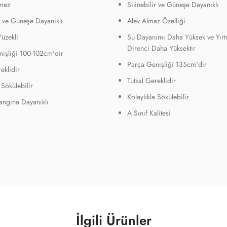
mez
Silinebilir ve Güneşe Dayanıklı
ir ve Güneşe Dayanıklı
Alev Almaz Özelliği
Yüzekli
Su Dayanımı Daha Yüksek ve Yırt
Direnci Daha Yüksektir
işliği 100-102cm'dir
Parça Genişliği 135cm'dir
eklidir
Tutkal Gereklidir
 Sökülebilir
Kolaylıkla Sökülebilir
Yangına Dayanıklı
A Sınıf Kalitesi
İlgili Ürünler