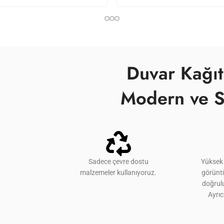
Duvar Kağıt
Modern ve S
Sadece çevre dostu
Yüksek 
malzemeler kullanıyoruz.
görünt
doğrulu
Ayrı