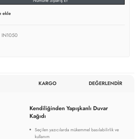
Numune Sipariş Et
e ekle
:
IN1050
KARGO
DEĞERLENDİR
Kendiliğinden Yapışkanlı Duvar
Kağıdı
Seçilen yazıcılarda mükemmel basılabilirlik ve
kullanım