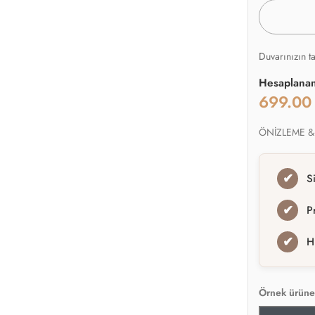
Duvarınızın t
Hesaplana
699.0
ÖNİZLEME &
✔
S
✔
P
✔
H
Örnek ürüne 