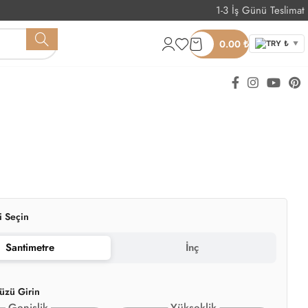
1-3 İş Günü Teslimat
Whatsapp Sipariş
0.00
₺
TRY ₺
▼
i Seçin
Santimetre
İnç
üzü Girin
Genişlik
Yükseklik