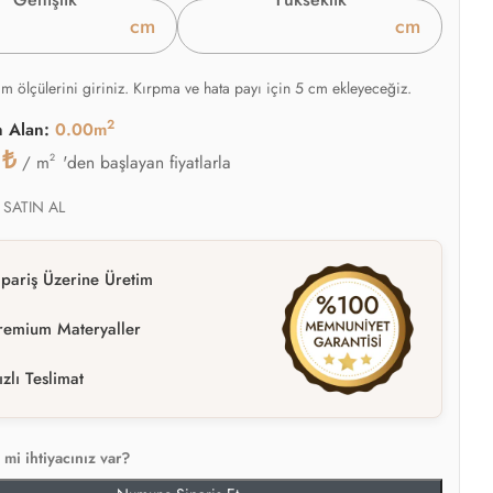
cm
cm
am ölçülerini giriniz. Kırpma ve hata payı için 5 cm ekleyeceğiz.
2
n Alan:
0.00m
0
₺
2
'den başlayan fiyatlarla
/ m
 SATIN AL
ipariş Üzerine Üretim
remium Materyaller
ızlı Teslimat
mi ihtiyacınız var?