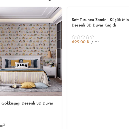
Soft Turuncu Zeminli Küçük Min
Desenli 3D Duvar Kağıdı
699.00
₺
/ m
2
 Gökkuşağı Desenli 3D Duvar
 m
2