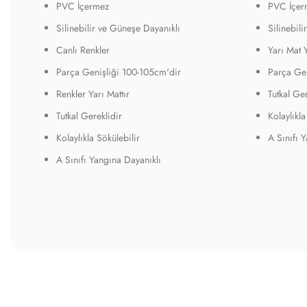
PVC İçermez
PVC İçer
Silinebilir ve Güneşe Dayanıklı
Silinebil
Canlı Renkler
Yarı Mat 
Parça Genişliği 100-105cm'dir
Parça Gen
Renkler Yarı Mattır
Tutkal Ger
Tutkal Gereklidir
Kolaylıkla
Kolaylıkla Sökülebilir
A Sınıfı 
A Sınıfı Yangına Dayanıklı