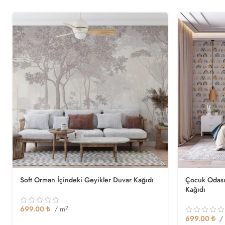
Soft Orman İçindeki Geyikler Duvar Kağıdı
Çocuk Odası
Kağıdı
699.00
₺
/ m
2
699.00
₺
/