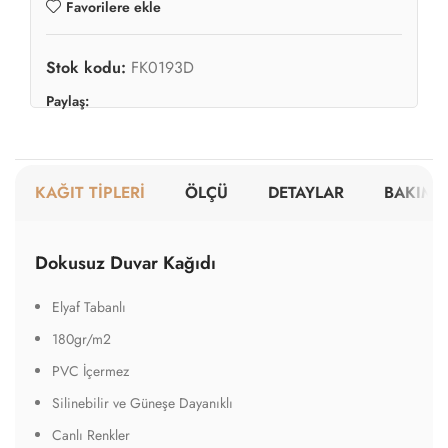
Favorilere ekle
Stok kodu:
FK0193D
Paylaş:
KAĞIT TİPLERİ
ÖLÇÜ
DETAYLAR
BAKIM V
Dokusuz Duvar Kağıdı
Elyaf Tabanlı
180gr/m2
PVC İçermez
Silinebilir ve Güneşe Dayanıklı
Canlı Renkler