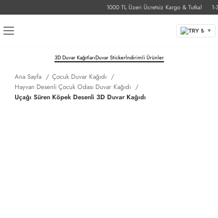
1000 TL Üzeri Ücretsiz Kargo & Tutkal
1-3 İ
TRY ₺
▼
3D Duvar Kağıtları
Duvar Sticker
İndirimli Ürünler
Ana Sayfa
Çocuk Duvar Kağıdı
Hayvan Desenli Çocuk Odası Duvar Kağıdı
Uçağı Süren Köpek Desenli 3D Duvar Kağıdı