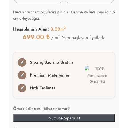
Duvarınızın tam ölçülerini giriniz. Kırpma ve hata payı için 5
cm ekleyeceğiz.
2
Hesaplanan Alan:
0.00m
699.00
₺
2
'den başlayan fiyatlarla
/ m
✔
Sipariş Üzerine Üretim
✔
Premium Materyaller
✔
Hızlı Teslimat
Örnek ürüne mi ihtiyacınız var?
Numune Sipariş Et