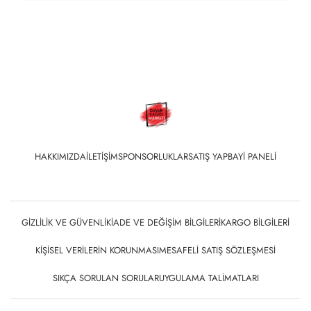
HAKKIMIZDA
İLETIŞIM
SPONSORLUKLAR
SATIŞ YAP
BAYI PANELI
GIZLILIK VE GÜVENLIK
İADE VE DEĞIŞIM BILGILERI
KARGO BILGILERI
KIŞISEL VERILERIN KORUNMASI
MESAFELI SATIŞ SÖZLEŞMESI
SIKÇA SORULAN SORULAR
UYGULAMA TALIMATLARI