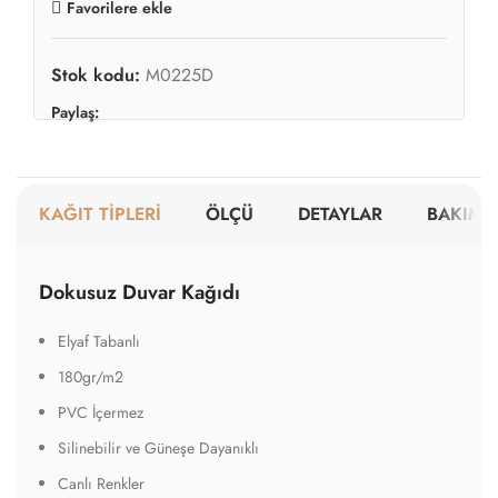
Favorilere ekle
Stok kodu:
M0225D
Paylaş:
KAĞIT TİPLERİ
ÖLÇÜ
DETAYLAR
BAKIM V
Dokusuz Duvar Kağıdı
Elyaf Tabanlı
180gr/m2
PVC İçermez
Silinebilir ve Güneşe Dayanıklı
Canlı Renkler