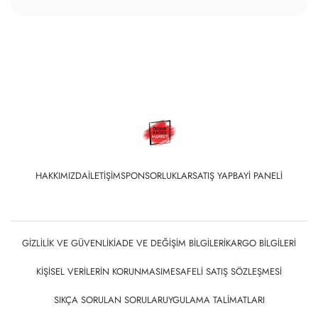
HAKKIMIZDA
İLETIŞIM
SPONSORLUKLAR
SATIŞ YAP
BAYI PANELI
GIZLILIK VE GÜVENLIK
İADE VE DEĞIŞIM BILGILERI
KARGO BILGILERI
KIŞISEL VERILERIN KORUNMASI
MESAFELI SATIŞ SÖZLEŞMESI
SIKÇA SORULAN SORULAR
UYGULAMA TALIMATLARI