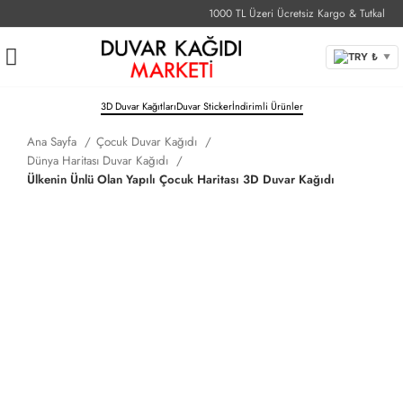
1000 TL Üzeri Ücretsiz Kargo & Tutkal
1-
TRY ₺
▼
3D Duvar Kağıtları
Duvar Sticker
İndirimli Ürünler
Ana Sayfa
Çocuk Duvar Kağıdı
Dünya Haritası Duvar Kağıdı
Ülkenin Ünlü Olan Yapılı Çocuk Haritası 3D Duvar Kağıdı