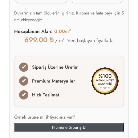
Duvarınızın tam ölçülerini giriniz. Kırpma ve hata payı için 5
cm ekleyeceğiz.
2
Hesaplanan Alan:
0.00m
699.00
₺
2
'den başlayan fiyatlarla
/ m
✔
Sipariş Üzerine Üretim
✔
Premium Materyaller
✔
Hızlı Teslimat
Örnek ürüne mi ihtiyacınız var?
Numune Sipariş Et