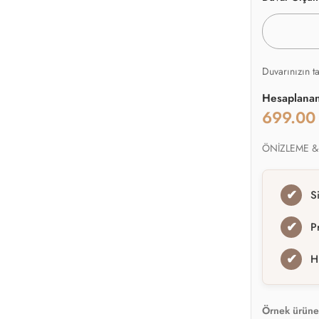
Duvarınızın t
Hesaplana
699.0
ÖNİZLEME &
✔
S
✔
P
✔
H
Örnek ürüne 