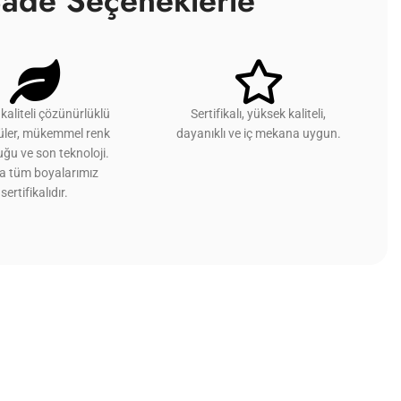
ade Seçeneklerle
kaliteli çözünürlüklü
Sertifikalı, yüksek kaliteli,
üler, mükemmel renk
dayanıklı ve iç mekana uygun.
ğu ve son teknoloji.
ca tüm boyalarımız
sertifikalıdır.