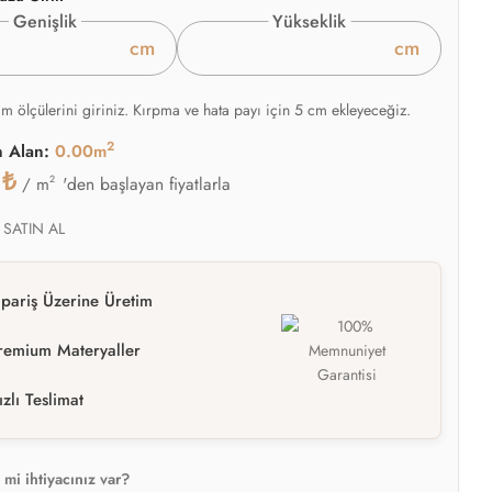
Genişlik
Yükseklik
cm
cm
am ölçülerini giriniz. Kırpma ve hata payı için 5 cm ekleyeceğiz.
2
n Alan:
0.00m
0
₺
2
'den başlayan fiyatlarla
/ m
 SATIN AL
ipariş Üzerine Üretim
remium Materyaller
ızlı Teslimat
mi ihtiyacınız var?