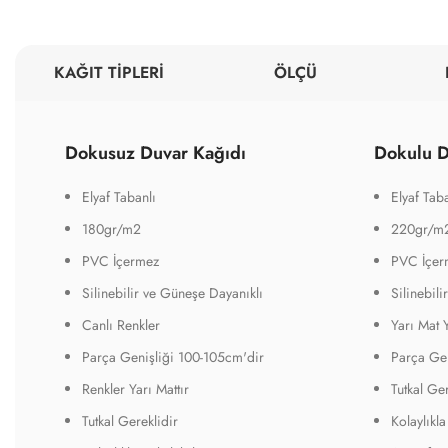
KAĞIT TİPLERİ
ÖLÇÜ
Dokusuz Duvar Kağıdı
Dokulu D
Elyaf Tabanlı
Elyaf Taba
180gr/m2
220gr/m
PVC İçermez
PVC İçer
Silinebilir ve Güneşe Dayanıklı
Silinebil
Canlı Renkler
Yarı Mat 
Parça Genişliği 100-105cm'dir
Parça Gen
Renkler Yarı Mattır
Tutkal Ger
Tutkal Gereklidir
Kolaylıkla