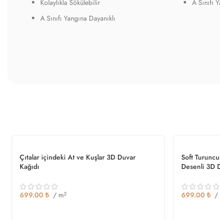
Kolaylıkla Sökülebilir
A Sınıfı 
A Sınıfı Yangına Dayanıklı
Çıtalar içindeki At ve Kuşlar 3D Duvar
Soft Turunc
Kağıdı
Desenli 3D 
699.00
₺
/ m
2
699.00
₺
/