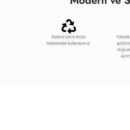
Modern ve S
Sadece çevre dostu
Yüksek 
malzemeler kullanıyoruz.
görünt
doğrulu
Ayrı