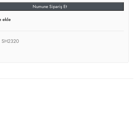
Numune Sipariş Et
e ekle
:
SH2320