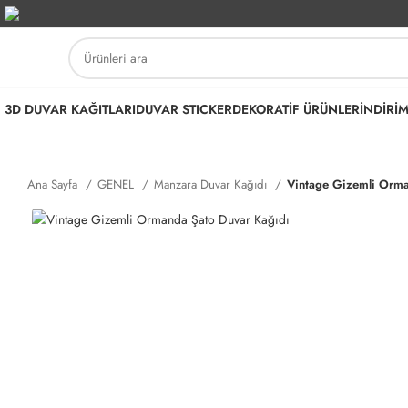
3D DUVAR KAĞITLARI
DUVAR STICKER
DEKORATİF ÜRÜNLER
İNDİRİ
Ana Sayfa
GENEL
Manzara Duvar Kağıdı
Vintage Gizemli Orma