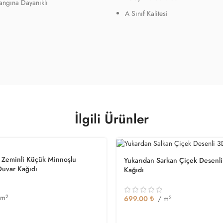
Yangına Dayanıklı
A Sınıf Kalitesi
İlgili Ürünler
u Zeminli Küçük Minnoşlu
Yukarıdan Sarkan Çiçek Desenl
Duvar Kağıdı
Kağıdı
 m
2
699.00
₺
/ m
2