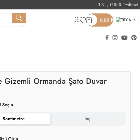
1-3 İş Günü Teslimat
Whatsapp Sipariş
0.00
₺
TRY ₺
▼
e Gizemli Ormanda Şato Duvar
i Seçin
Santimetre
İnç
üzü Girin