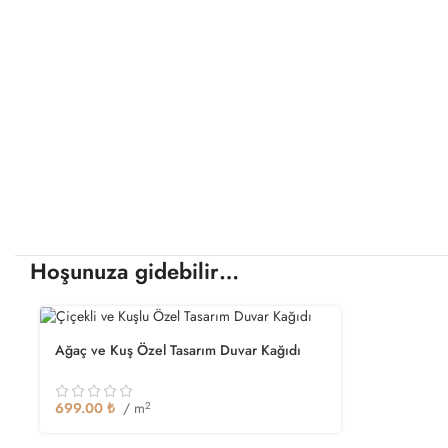
Hoşunuza gidebilir…
Ağaç ve Kuş Özel Tasarım Duvar Kağıdı
699.00
₺
/ m
2