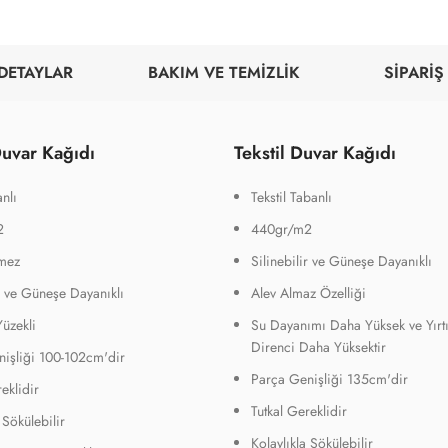
DETAYLAR
BAKIM VE TEMİZLİK
SİPARİŞ
uvar Kağıdı
Tekstil Duvar Kağıdı
nlı
Tekstil Tabanlı
2
440gr/m2
mez
Silinebilir ve Güneşe Dayanıklı
ir ve Güneşe Dayanıklı
Alev Almaz Özelliği
Yüzekli
Su Dayanımı Daha Yüksek ve Yırt
Direnci Daha Yüksektir
işliği 100-102cm'dir
Parça Genişliği 135cm'dir
eklidir
Tutkal Gereklidir
 Sökülebilir
Kolaylıkla Sökülebilir