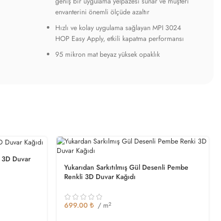
geniş bir uygulama yelpazesi sunar ve müşteri
envanterini önemli ölçüde azaltır
Hızlı ve kolay uygulama sağlayan MPI 3024
HOP Easy Apply, etkili kapatma performansı
95 mikron mat beyaz yüksek opaklık
i 3D Duvar
Yukarıdan Sarkıtılmış Gül Desenli Pembe
Renkli 3D Duvar Kağıdı
699.00
₺
/ m
2