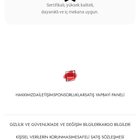
Sertifikalı, yüksek kaliteli,
dayanıklı ve iç mekana uygun.
HAKKIMIZDA
İLETIŞIM
SPONSORLUKLAR
SATIŞ YAP
BAYI PANELI
GIZLILIK VE GÜVENLIK
İADE VE DEĞIŞIM BILGILERI
KARGO BILGILERI
KIŞISEL VERILERIN KORUNMASI
MESAFELI SATIŞ SÖZLEŞMESI