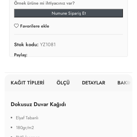
Örnek ürüne mi ihtiyacınız var?
Numune Sipariş Et
Favorilere ekle
Stok kodu:
YZ1081
Paylaş:
KAĞIT TİPLERİ
ÖLÇÜ
DETAYLAR
BAKIM V
Dokusuz Duvar Kağıdı
Elyaf Tabanlı
180gr/m2