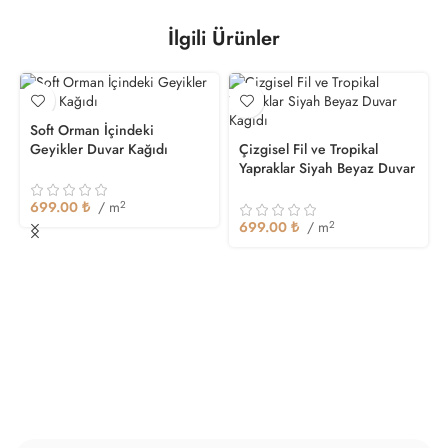
İlgili Ürünler
Soft Orman İçindeki
Geyikler Duvar Kağıdı
Çizgisel Fil ve Tropikal
Yapraklar Siyah Beyaz Duvar
Kağıdı
699.00
₺
/ m
2
699.00
₺
/ m
2