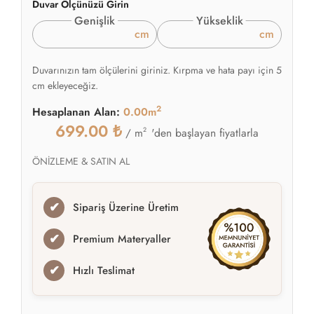
Duvar Ölçünüzü Girin
Genişlik
Yükseklik
cm
cm
Duvarınızın tam ölçülerini giriniz. Kırpma ve hata payı için 5
cm ekleyeceğiz.
2
Hesaplanan Alan:
0.00m
699.00
₺
2
'den başlayan fiyatlarla
/ m
ÖNİZLEME & SATIN AL
✔
Sipariş Üzerine Üretim
✔
Premium Materyaller
✔
Hızlı Teslimat