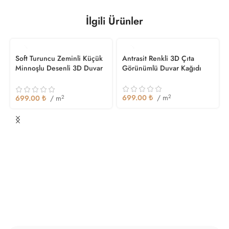
İlgili Ürünler
Soft Turuncu Zeminli Küçük
Antrasit Renkli 3D Çıta
Minnoşlu Desenli 3D Duvar
Görünümlü Duvar Kağıdı
Kağıdı
699.00
₺
/ m
2
699.00
₺
/ m
2