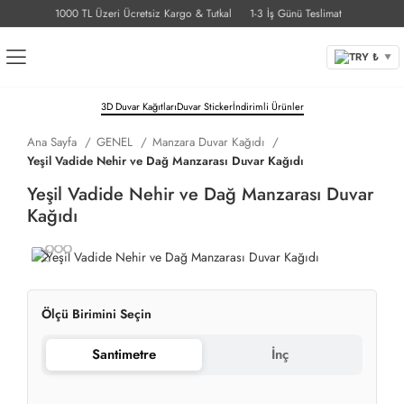
1000 TL Üzeri Ücretsiz Kargo & Tutkal
1-3 İş Günü Teslimat
TRY ₺
▼
3D Duvar Kağıtları
Duvar Sticker
İndirimli Ürünler
Ana Sayfa
GENEL
Manzara Duvar Kağıdı
Yeşil Vadide Nehir ve Dağ Manzarası Duvar Kağıdı
Yeşil Vadide Nehir ve Dağ Manzarası Duvar
Kağıdı
Ölçü Birimini Seçin
Santimetre
İnç