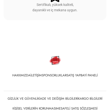
Sertifikalı, yüksek kaliteli,
dayanıklı ve iç mekana uygun.
HAKKIMIZDA
İLETIŞIM
SPONSORLUKLAR
SATIŞ YAP
BAYI PANELI
GIZLILIK VE GÜVENLIK
İADE VE DEĞIŞIM BILGILERI
KARGO BILGILERI
KIŞISEL VERILERIN KORUNMASI
MESAFELI SATIŞ SÖZLEŞMESI