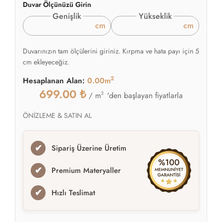
Duvar Ölçünüzü Girin
Genişlik
Yükseklik
cm
cm
Duvarınızın tam ölçülerini giriniz. Kırpma ve hata payı için 5
cm ekleyeceğiz.
2
Hesaplanan Alan:
0.00m
699.00
₺
2
'den başlayan fiyatlarla
/ m
ÖNİZLEME & SATIN AL
✔
Sipariş Üzerine Üretim
✔
Premium Materyaller
✔
Hızlı Teslimat