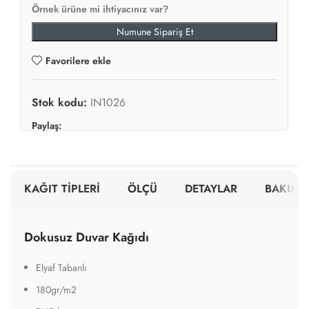
Örnek ürüne mi ihtiyacınız var?
Numune Sipariş Et
Favorilere ekle
Stok kodu:
IN1026
Paylaş:
KAĞIT TİPLERİ
ÖLÇÜ
DETAYLAR
BAKIM V
Dokusuz Duvar Kağıdı
Elyaf Tabanlı
180gr/m2