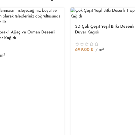
3D Çok Çeşit Yeşil Bitki Desenli
praklı Ağaç ve Orman Desenli
Duvar Kağıdı
ar Kağıdı
699.00
₺
/ m
2
 m
2