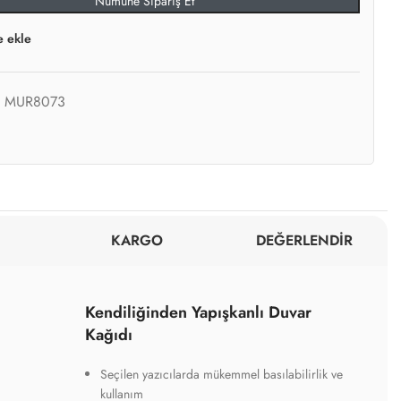
Numune Sipariş Et
e ekle
:
MUR8073
KARGO
DEĞERLENDİR
Kendiliğinden Yapışkanlı Duvar
Kağıdı
Seçilen yazıcılarda mükemmel basılabilirlik ve
kullanım