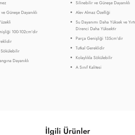
mez
Silinebilir ve Güneşe Dayanıklı
ir ve Güneşe Dayanıklı
Alev Almaz Özelliği
Yüzekli
Su Dayanımı Daha Yüksek ve Yırt
Direnci Daha Yüksektir
işliği 100-102cm'dir
Parça Genişliği 135cm'dir
eklidir
Tutkal Gereklidir
 Sökülebilir
Kolaylıkla Sökülebilir
Yangına Dayanıklı
A Sınıf Kalitesi
İlgili Ürünler