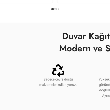
Duvar Kağıt
Modern ve S
Sadece çevre dostu
Yüksek 
malzemeler kullanıyoruz.
görünt
doğrulu
Ayrı