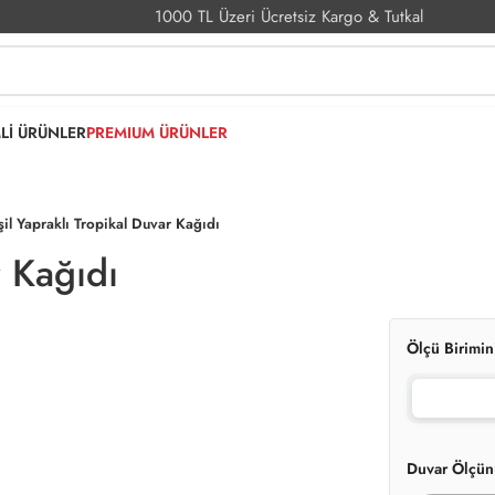
1000 TL Üzeri Ücretsiz Kargo & Tutkal
MLİ ÜRÜNLER
PREMIUM ÜRÜNLER
şil Yapraklı Tropikal Duvar Kağıdı
r Kağıdı
Ölçü Birimin
Duvar Ölçün