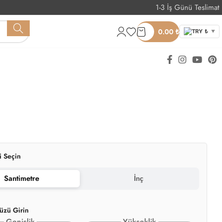
1-3 İş Günü Teslimat
Whatsapp Sipariş
0.00
₺
TRY ₺
▼
i Seçin
Santimetre
İnç
üzü Girin
Genişlik
Yükseklik