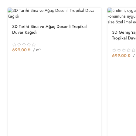
3D Tarihi Bina ve Ağaç Desenli Tropikal
Duvar Kağıdı
3D Geniş Ya
Tropikal Duv
699.00
₺
/ m
2
699.00
₺
/