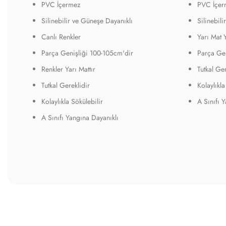
PVC İçermez
PVC İçer
Silinebilir ve Güneşe Dayanıklı
Silinebil
Canlı Renkler
Yarı Mat 
Parça Genişliği 100-105cm'dir
Parça Gen
Renkler Yarı Mattır
Tutkal Ger
Tutkal Gereklidir
Kolaylıkla
Kolaylıkla Sökülebilir
A Sınıfı 
A Sınıfı Yangına Dayanıklı