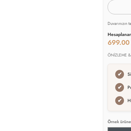
Duvarınızın t
Hesaplana
699.0
ÖNİZLEME &
✔
S
✔
P
✔
H
Örnek ürüne 