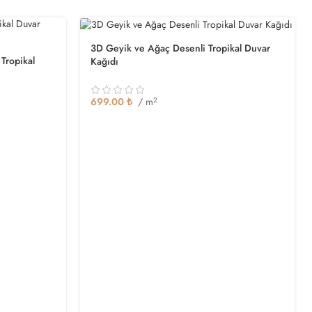
3D Geyik ve Ağaç Desenli Tropikal Duvar
 Tropikal
Kağıdı
699.00
₺
/ m
2