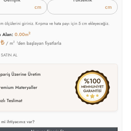
cm
cm
am ölçülerini giriniz. Kırpma ve hata payı için 5 cm ekleyeceğiz.
2
n Alan:
0.00m
0
₺
2
'den başlayan fiyatlarla
/ m
 SATIN AL
ipariş Üzerine Üretim
remium Materyaller
ızlı Teslimat
mi ihtiyacınız var?