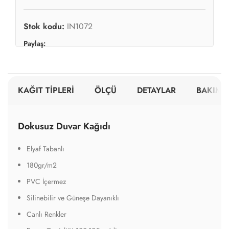
Stok kodu:
IN1072
Paylaş:
KAĞIT TİPLERİ
ÖLÇÜ
DETAYLAR
BAKIM V
Dokusuz Duvar Kağıdı
Elyaf Tabanlı
180gr/m2
PVC İçermez
Silinebilir ve Güneşe Dayanıklı
Canlı Renkler