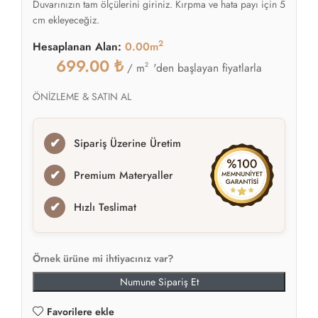
Duvarınızın tam ölçülerini giriniz. Kırpma ve hata payı için 5
cm ekleyeceğiz.
2
Hesaplanan Alan:
0.00m
699.00
₺
2
'den başlayan fiyatlarla
/ m
ÖNİZLEME & SATIN AL
✔
Sipariş Üzerine Üretim
✔
Premium Materyaller
✔
Hızlı Teslimat
Örnek ürüne mi ihtiyacınız var?
Numune Sipariş Et
Favorilere ekle