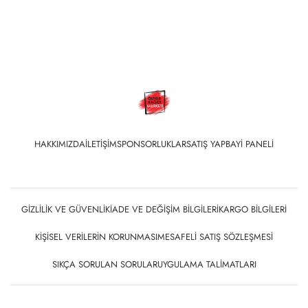
HAKKIMIZDA
İLETIŞIM
SPONSORLUKLAR
SATIŞ YAP
BAYI PANELI
GIZLILIK VE GÜVENLIK
İADE VE DEĞIŞIM BILGILERI
KARGO BILGILERI
KIŞISEL VERILERIN KORUNMASI
MESAFELI SATIŞ SÖZLEŞMESI
SIKÇA SORULAN SORULAR
UYGULAMA TALIMATLARI