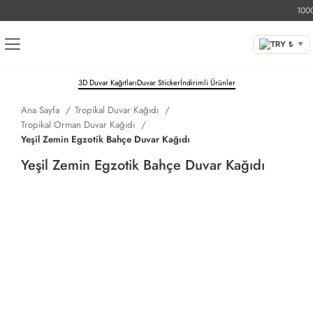
1000 TL
TRY ₺
▼
3D Duvar Kağıtları
Duvar Sticker
İndirimli Ürünler
Ana Sayfa
Tropikal Duvar Kağıdı
Tropikal Orman Duvar Kağıdı
Yeşil Zemin Egzotik Bahçe Duvar Kağıdı
Yeşil Zemin Egzotik Bahçe Duvar Kağıdı