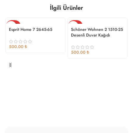
İlgili Ürünler
TÜKEN
TÜKEN
DI
DI
Esprit Home 7 2645-65
Schöner Wohnen 2 1510-25
Desenli Duvar Kağıdı
₺
₺