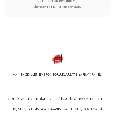
Sertifikalı, yüksek kaliteli,
dayanıklı ve iç mekana uygun.
HAKKIMIZDA
İLETIŞIM
SPONSORLUKLAR
SATIŞ YAP
BAYI PANELI
GIZLILIK VE GÜVENLIK
İADE VE DEĞIŞIM BILGILERI
KARGO BILGILERI
KIŞISEL VERILERIN KORUNMASI
MESAFELI SATIŞ SÖZLEŞMESI