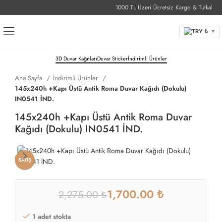
1000 TL Üzeri Ücretsiz Kargo & Tutkal
1-
TRY ₺
▼
3D Duvar Kağıtları
Duvar Sticker
İndirimli Ürünler
Ana Sayfa
İndirimli Ürünler
145x240h +Kapı Üstü Antik Roma Duvar Kağıdı (Dokulu)
IN0541 İND.
145x240h +Kapı Üstü Antik Roma Duvar
Kağıdı (Dokulu) IN0541 İND.
SATIŞ
1,700.00
₺
2,275.00
₺
1 adet stokta