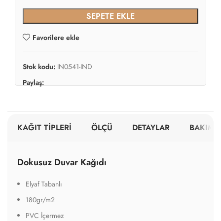
SEPETE EKLE
Favorilere ekle
Stok kodu:
IN0541-IND
Paylaş:
KAĞIT TİPLERİ
ÖLÇÜ
DETAYLAR
BAKIM V
Dokusuz Duvar Kağıdı
Elyaf Tabanlı
180gr/m2
PVC İçermez