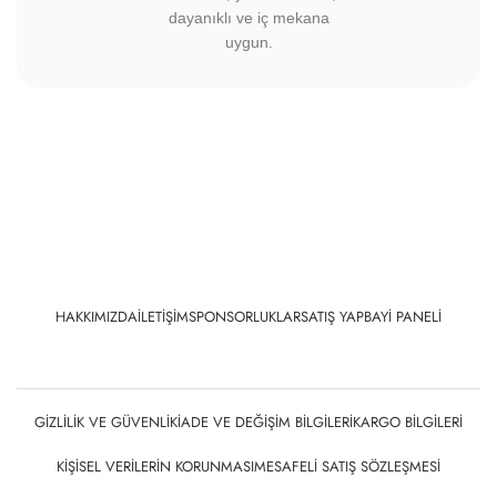
dayanıklı ve iç mekana
uygun.
HAKKIMIZDA
İLETIŞIM
SPONSORLUKLAR
SATIŞ YAP
BAYI PANELI
GIZLILIK VE GÜVENLIK
İADE VE DEĞIŞIM BILGILERI
KARGO BILGILERI
KIŞISEL VERILERIN KORUNMASI
MESAFELI SATIŞ SÖZLEŞMESI