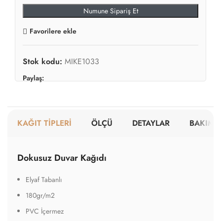
Numune Sipariş Et
Favorilere ekle
Stok kodu:
MIKE1033
Paylaş:
KAĞIT TİPLERİ
ÖLÇÜ
DETAYLAR
BAKIM V
Dokusuz Duvar Kağıdı
Elyaf Tabanlı
180gr/m2
PVC İçermez