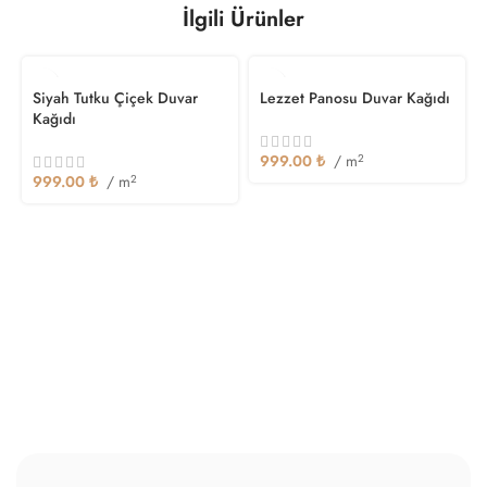
İlgili Ürünler
Siyah Tutku Çiçek Duvar
Lezzet Panosu Duvar Kağıdı
Kağıdı
999.00
₺
/ m
2
999.00
₺
/ m
2