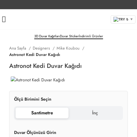
TRY ₺
▼
3D Duvar Kağıtları
Duvar Sticker
İndirimli Ürünler
Ana Sayfa
Designers
Mike Koubou
Astronot Kedi Duvar Kağıdı
Astronot Kedi Duvar Kağıdı
Ölçü Birimini Seçin
Santimetre
İnç
Duvar Ölçünüzü Girin