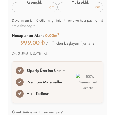
Genişlik
Yükseklik
cm
cm
Duvarınızın tam ölçülerini giriniz. Kırpma ve hata payı için 5
cm ekleyeceğiz.
2
Hesaplanan Alan:
0.00m
999.00
₺
2
'den başlayan fiyatlarla
/ m
ÖNİZLEME & SATIN AL
✔
Sipariş Üzerine Üretim
✔
Premium Materyaller
✔
Hızlı Teslimat
Örnek ürüne mi ihtiyacınız var?