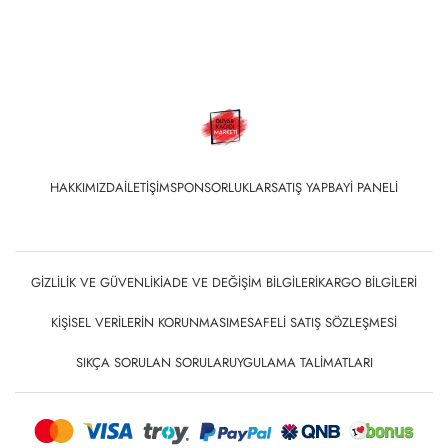
HAKKIMIZDA
İLETIŞIM
SPONSORLUKLAR
SATIŞ YAP
BAYI PANELI
GIZLILIK VE GÜVENLIK
İADE VE DEĞIŞIM BILGILERI
KARGO BILGILERI
KIŞISEL VERILERIN KORUNMASI
MESAFELI SATIŞ SÖZLEŞMESI
SIKÇA SORULAN SORULAR
UYGULAMA TALIMATLARI