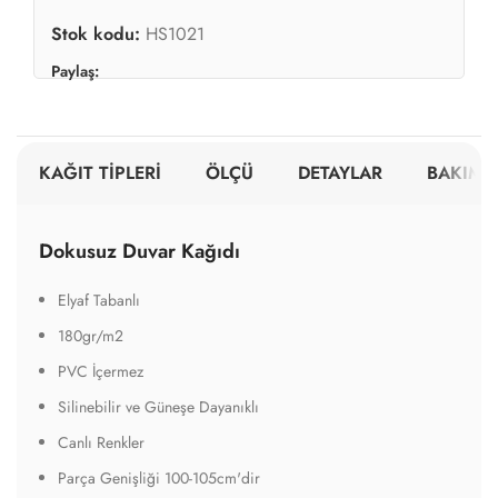
Stok kodu:
HS1021
Paylaş:
KAĞIT TİPLERİ
ÖLÇÜ
DETAYLAR
BAKIM V
Dokusuz Duvar Kağıdı
Elyaf Tabanlı
180gr/m2
PVC İçermez
Silinebilir ve Güneşe Dayanıklı
Canlı Renkler
Parça Genişliği 100-105cm'dir