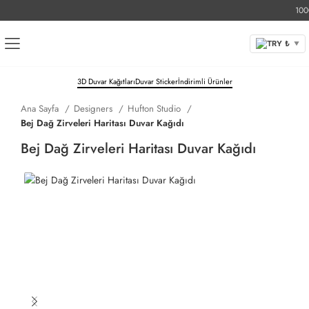
1000 T
TRY ₺
▼
3D Duvar Kağıtları
Duvar Sticker
İndirimli Ürünler
Ana Sayfa
Designers
Hufton Studio
Bej Dağ Zirveleri Haritası Duvar Kağıdı
Bej Dağ Zirveleri Haritası Duvar Kağıdı