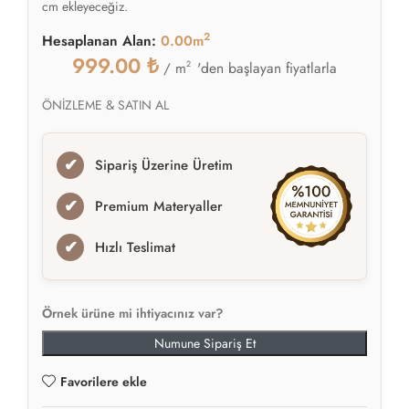
cm ekleyeceğiz.
2
Hesaplanan Alan:
0.00m
999.00
₺
2
'den başlayan fiyatlarla
/ m
ÖNİZLEME & SATIN AL
✔
Sipariş Üzerine Üretim
✔
Premium Materyaller
✔
Hızlı Teslimat
Örnek ürüne mi ihtiyacınız var?
Numune Sipariş Et
Favorilere ekle