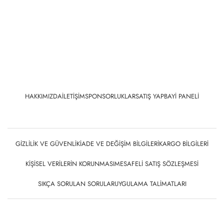
HAKKIMIZDA
İLETIŞIM
SPONSORLUKLAR
SATIŞ YAP
BAYI PANELI
GIZLILIK VE GÜVENLIK
İADE VE DEĞIŞIM BILGILERI
KARGO BILGILERI
KIŞISEL VERILERIN KORUNMASI
MESAFELI SATIŞ SÖZLEŞMESI
SIKÇA SORULAN SORULAR
UYGULAMA TALIMATLARI