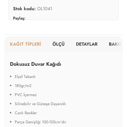
Stok kodu:
OL1041
Paylaş:
KAĞIT TİPLERİ
ÖLÇÜ
DETAYLAR
BAKIM V
Dokusuz Duvar Kağıdı
Elyaf Tabanlı
180gr/m2
PVC İçermez
Silinebilir ve Güneşe Dayanıklı
Canlı Renkler
Parça Genişliği 100-105cm'dir