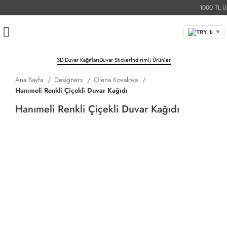
1000 TL Üzer
TRY ₺
▼
3D Duvar Kağıtları
Duvar Sticker
İndirimli Ürünler
Ana Sayfa
Designers
Olena Kovalova
Hanımeli Renkli Çiçekli Duvar Kağıdı
Hanımeli Renkli Çiçekli Duvar Kağıdı