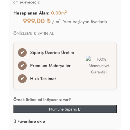
cm ekleyeceğiz.
2
Hesaplanan Alan:
0.00m
999.00
₺
2
'den başlayan fiyatlarla
/ m
ÖNİZLEME & SATIN AL
✔
Sipariş Üzerine Üretim
✔
Premium Materyaller
✔
Hızlı Teslimat
Örnek ürüne mi ihtiyacınız var?
Numune Sipariş Et
Favorilere ekle