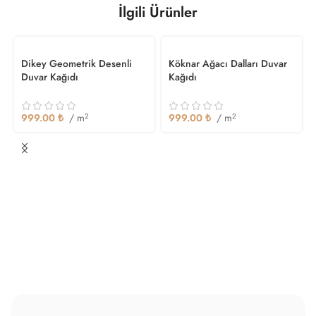
İlgili Ürünler
Dikey Geometrik Desenli
Köknar Ağacı Dalları Duvar
Duvar Kağıdı
Kağıdı
999.00
₺
/ m
2
999.00
₺
/ m
2