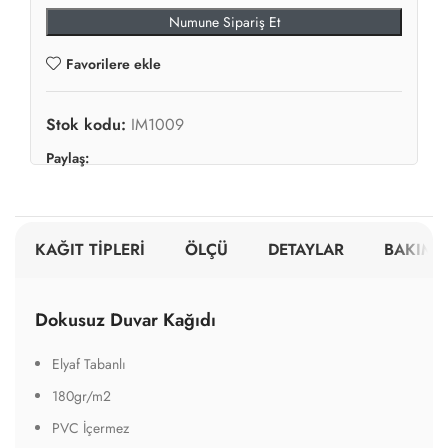
Numune Sipariş Et
Favorilere ekle
Stok kodu:
IM1009
Paylaş:
KAĞIT TİPLERİ
ÖLÇÜ
DETAYLAR
BAKIM V
Dokusuz Duvar Kağıdı
Elyaf Tabanlı
180gr/m2
PVC İçermez