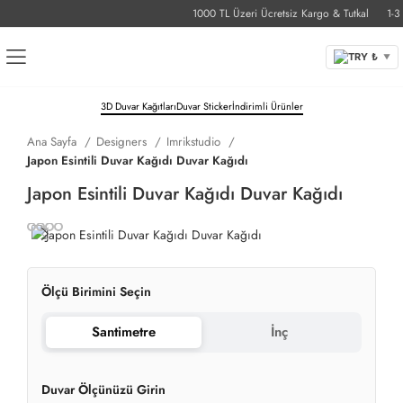
1000 TL Üzeri Ücretsiz Kargo & Tutkal
1-3 İş
TRY ₺
▼
3D Duvar Kağıtları
Duvar Sticker
İndirimli Ürünler
Ana Sayfa
Designers
Imrikstudio
Japon Esintili Duvar Kağıdı Duvar Kağıdı
Japon Esintili Duvar Kağıdı Duvar Kağıdı
Ölçü Birimini Seçin
Santimetre
İnç
Duvar Ölçünüzü Girin