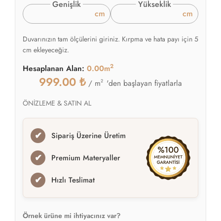
Genişlik
Yükseklik
cm
cm
Duvarınızın tam ölçülerini giriniz. Kırpma ve hata payı için 5
cm ekleyeceğiz.
2
Hesaplanan Alan:
0.00m
999.00
₺
2
'den başlayan fiyatlarla
/ m
ÖNİZLEME & SATIN AL
✔
Sipariş Üzerine Üretim
✔
Premium Materyaller
✔
Hızlı Teslimat
Örnek ürüne mi ihtiyacınız var?