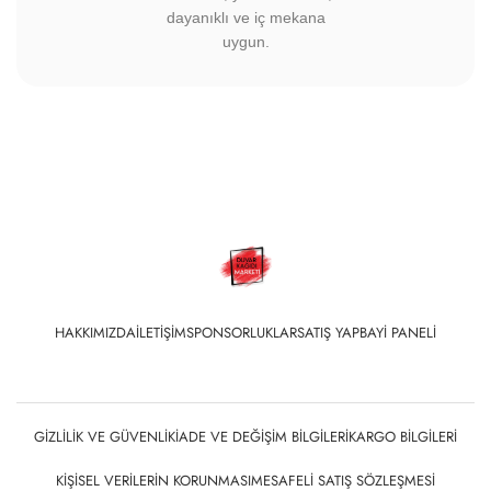
dayanıklı ve iç mekana
uygun.
HAKKIMIZDA
İLETIŞIM
SPONSORLUKLAR
SATIŞ YAP
BAYI PANELI
GIZLILIK VE GÜVENLIK
İADE VE DEĞIŞIM BILGILERI
KARGO BILGILERI
KIŞISEL VERILERIN KORUNMASI
MESAFELI SATIŞ SÖZLEŞMESI