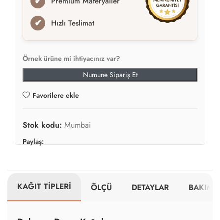
✔
Premium Materyaller
✔
Hızlı Teslimat
Örnek ürüne mi ihtiyacınız var?
Numune Sipariş Et
Favorilere ekle
Stok kodu:
Mumbai
Paylaş:
KAĞIT TİPLERİ
ÖLÇÜ
DETAYLAR
BAKIM V