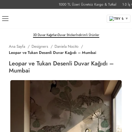
1000 TL Üzeri Ücretsiz Kargo & Tutkal
1-3 İş Günü
TRY ₺
▼
3D Duvar Kağıtları
Duvar Sticker
İndirimli Ürünler
Ana Sayfa
Designers
Daniela Nocito
Leopar ve Tukan Desenli Duvar Kağıdı – Mumbai
Leopar ve Tukan Desenli Duvar Kağıdı –
Mumbai