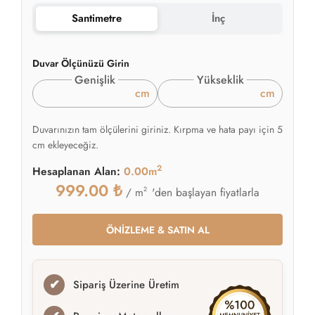
Santimetre
İnç
Duvar Ölçünüzü Girin
Genişlik
Yükseklik
cm
cm
Duvarınızın tam ölçülerini giriniz. Kırpma ve hata payı için 5
cm ekleyeceğiz.
2
Hesaplanan Alan:
0.00m
999.00
₺
2
'den başlayan fiyatlarla
/ m
ÖNİZLEME & SATIN AL
✔
Sipariş Üzerine Üretim