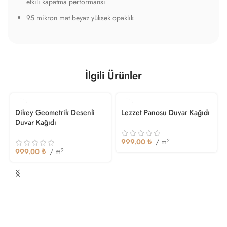
etkili kapatma performansı
95 mikron mat beyaz yüksek opaklık
İlgili Ürünler
Dikey Geometrik Desenli
Lezzet Panosu Duvar Kağıdı
Duvar Kağıdı
999.00
₺
/ m
2
999.00
₺
/ m
2