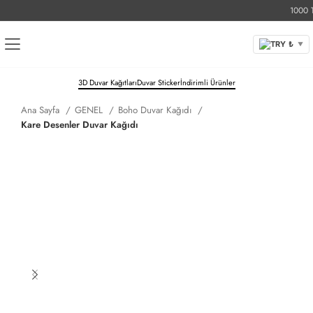
1000 TL Ü
TRY ₺
▼
3D Duvar Kağıtları
Duvar Sticker
İndirimli Ürünler
Ana Sayfa
GENEL
Boho Duvar Kağıdı
Kare Desenler Duvar Kağıdı