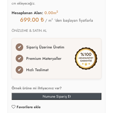
cm ekleyeceğiz.
2
Hesaplanan Alan:
0.00m
699.00
₺
2
'den başlayan fiyatlarla
/ m
ÖNİZLEME & SATIN AL
✔
Sipariş Üzerine Üretim
✔
Premium Materyaller
✔
Hızlı Teslimat
Örnek ürüne mi ihtiyacınız var?
Numune Sipariş Et
Favorilere ekle