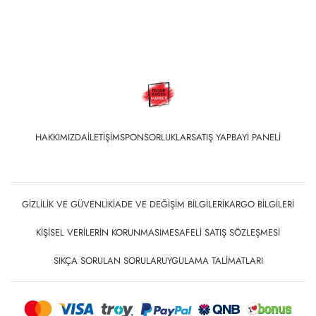
HAKKIMIZDA
İLETIŞIM
SPONSORLUKLAR
SATIŞ YAP
BAYI PANELI
GIZLILIK VE GÜVENLIK
İADE VE DEĞIŞIM BILGILERI
KARGO BILGILERI
KIŞISEL VERILERIN KORUNMASI
MESAFELI SATIŞ SÖZLEŞMESI
SIKÇA SORULAN SORULAR
UYGULAMA TALIMATLARI