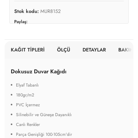
Stok kodu:
MUR8152
Paylaş:
KAĞIT TİPLERİ
ÖLÇÜ
DETAYLAR
BAKIM V
Dokusuz Duvar Kağıdı
Elyaf Tabanlı
180gr/m2
PVC İçermez
Silinebilir ve Güneşe Dayanıklı
Canlı Renkler
Parça Genişliği 100-105cm'dir