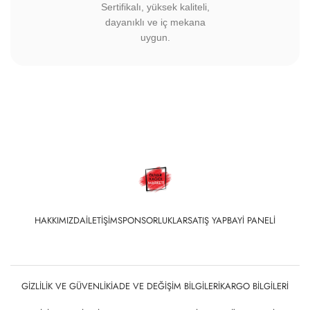
Sertifikalı, yüksek kaliteli,
dayanıklı ve iç mekana
uygun.
HAKKIMIZDA
İLETIŞIM
SPONSORLUKLAR
SATIŞ YAP
BAYI PANELI
GIZLILIK VE GÜVENLIK
İADE VE DEĞIŞIM BILGILERI
KARGO BILGILERI