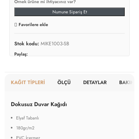
Örnek ürüne mi ihtiyacınız var?
Numune Sipariş Et
Favorilere ekle
Stok kodu:
MIKE1003-SB
Paylaş:
KAĞIT TİPLERİ
ÖLÇÜ
DETAYLAR
BAKIM V
Dokusuz Duvar Kağıdı
Elyaf Tabanlı
180gr/m2
PVC İçermez