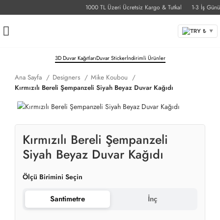
1000 TL Üzeri Ücretsiz Kargo & Tutkal
1-3 İş Günü Te
TRY ₺
▼
3D Duvar Kağıtları
Duvar Sticker
İndirimli Ürünler
Ana Sayfa
Designers
Mike Koubou
Kırmızılı Bereli Şempanzeli Siyah Beyaz Duvar Kağıdı
Kırmızılı Bereli Şempanzeli
Siyah Beyaz Duvar Kağıdı
Ölçü Birimini Seçin
Santimetre
İnç