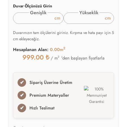
Duvar Ölçünüzü Girin
Genişlik
Yükseklik
cm
cm
Duvarınızın tam ölçülerini giriniz. Kırpma ve hata payı için 5
cm ekleyeceğiz.
2
Hesaplanan Alan:
0.00m
999.00
₺
2
'den başlayan fiyatlarla
/ m
✔
Sipariş Üzerine Üretim
✔
Premium Materyaller
✔
Hızlı Teslimat