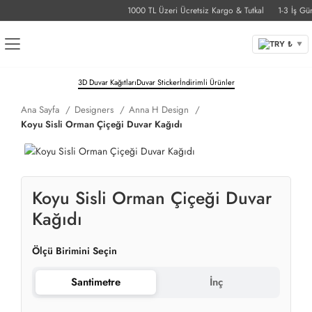
1000 TL Üzeri Ücretsiz Kargo & Tutkal
1-3 İş Günü 
TRY ₺
▼
3D Duvar Kağıtları
Duvar Sticker
İndirimli Ürünler
Ana Sayfa
Designers
Anna H Design
Koyu Sisli Orman Çiçeği Duvar Kağıdı
Koyu Sisli Orman Çiçeği Duvar
Kağıdı
Ölçü Birimini Seçin
Santimetre
İnç