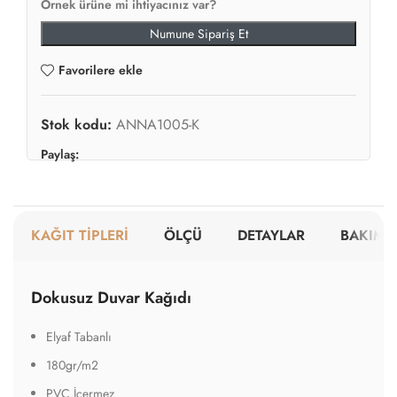
Örnek ürüne mi ihtiyacınız var?
Numune Sipariş Et
Favorilere ekle
Stok kodu:
ANNA1005-K
Paylaş:
KAĞIT TİPLERİ
ÖLÇÜ
DETAYLAR
BAKIM V
Dokusuz Duvar Kağıdı
Elyaf Tabanlı
180gr/m2
PVC İçermez