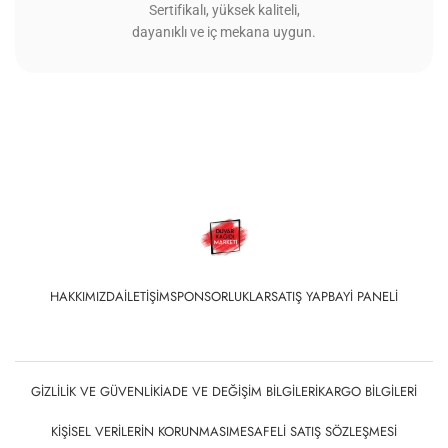
Sertifikalı, yüksek kaliteli,
dayanıklı ve iç mekana uygun.
HAKKIMIZDA
İLETIŞIM
SPONSORLUKLAR
SATIŞ YAP
BAYI PANELI
GIZLILIK VE GÜVENLIK
İADE VE DEĞIŞIM BILGILERI
KARGO BILGILERI
KIŞISEL VERILERIN KORUNMASI
MESAFELI SATIŞ SÖZLEŞMESI