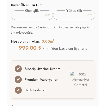
Duvar Ölçünüzü Girin
Genişlik
Yükseklik
cm
cm
Duvarınızın tam ölçülerini giriniz. Kırpma ve hata payı için 5
cm ekleyeceğiz.
2
Hesaplanan Alan:
0.00m
999.00
₺
2
'den başlayan fiyatlarla
/ m
✔
Sipariş Üzerine Üretim
✔
Premium Materyaller
✔
Hızlı Teslimat