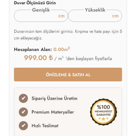
Duvar Ölçünüzü Girin
Genişlik
Yükseklik
cm
cm
Duvarınızın tam ölçülerini giriniz. Kırpma ve hata payı için 5
cm ekleyeceğiz.
2
Hesaplanan Alan:
0.00m
999.00
₺
2
'den başlayan fiyatlarla
/ m
ÖNİZLEME & SATIN AL
✔
Sipariş Üzerine Üretim
✔
Premium Materyaller
✔
Hızlı Teslimat