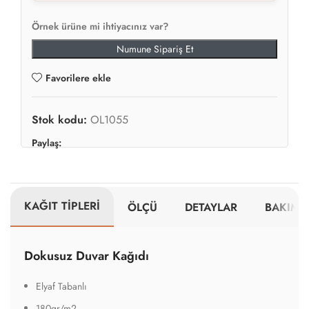
Örnek ürüne mi ihtiyacınız var?
Numune Sipariş Et
Favorilere ekle
Stok kodu:
OL1055
Paylaş:
KAĞIT TİPLERİ
ÖLÇÜ
DETAYLAR
BAKIM V
Dokusuz Duvar Kağıdı
Elyaf Tabanlı
180gr/m2