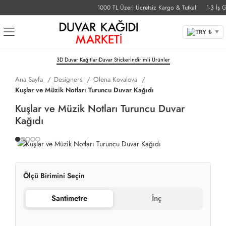
1000 TL Üzeri Ücretsiz Kargo & Tutkal
1-3 İş Gün
TRY ₺
▼
3D Duvar Kağıtları
Duvar Sticker
İndirimli Ürünler
Ana Sayfa
Designers
Olena Kovalova
Kuşlar ve Müzik Notları Turuncu Duvar Kağıdı
Kuşlar ve Müzik Notları Turuncu Duvar
Kağıdı
Ölçü Birimini Seçin
Santimetre
İnç