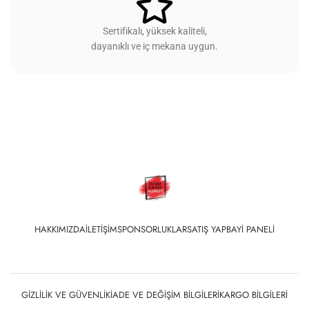
Sertifikalı, yüksek kaliteli,
dayanıklı ve iç mekana uygun.
HAKKIMIZDA
İLETIŞIM
SPONSORLUKLAR
SATIŞ YAP
BAYI PANELI
GIZLILIK VE GÜVENLIK
İADE VE DEĞIŞIM BILGILERI
KARGO BILGILERI