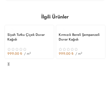
İlgili Ürünler
Siyah Tutku Çiçek Duvar
Kırmızılı Bereli Şempanzeli
Kağıdı
Duvar Kağıdı
999.00
₺
/ m
2
999.00
₺
/ m
2