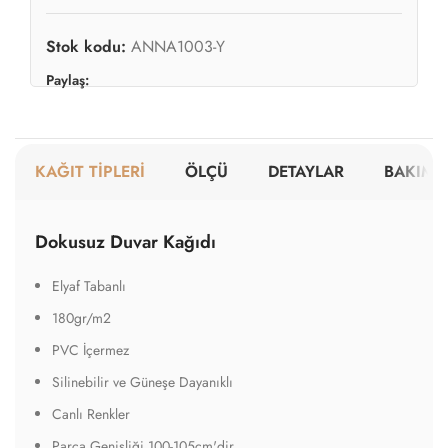
Stok kodu:
ANNA1003-Y
Paylaş:
KAĞIT TİPLERİ
ÖLÇÜ
DETAYLAR
BAKIM V
Dokusuz Duvar Kağıdı
Elyaf Tabanlı
180gr/m2
PVC İçermez
Silinebilir ve Güneşe Dayanıklı
Canlı Renkler
Parça Genişliği 100-105cm'dir