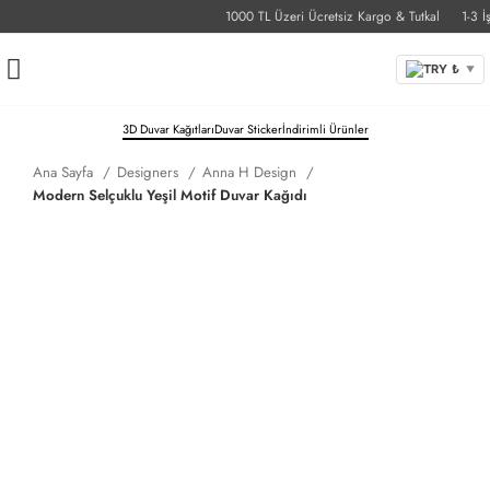
1000 TL Üzeri Ücretsiz Kargo & Tutkal
1-3 İş G
TRY ₺
▼
3D Duvar Kağıtları
Duvar Sticker
İndirimli Ürünler
Ana Sayfa
Designers
Anna H Design
Modern Selçuklu Yeşil Motif Duvar Kağıdı