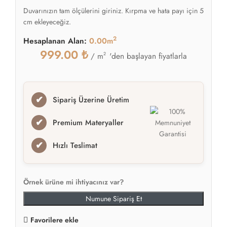
Duvarınızın tam ölçülerini giriniz. Kırpma ve hata payı için 5
cm ekleyeceğiz.
2
Hesaplanan Alan:
0.00m
999.00
₺
2
'den başlayan fiyatlarla
/ m
✔
Sipariş Üzerine Üretim
✔
Premium Materyaller
✔
Hızlı Teslimat
Örnek ürüne mi ihtiyacınız var?
Numune Sipariş Et
Favorilere ekle