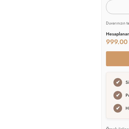
Duvarınızın t
Hesaplana
999.0
✔
S
✔
P
✔
H