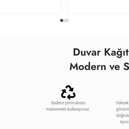
Duvar Kağıt
Modern ve S
Sadece çevre dostu
Yüksek 
malzemeler kullanıyoruz.
görünt
doğrulu
Ayrı