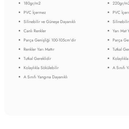
180gr/m2
220gr/m
PVC İçermez
PVC İçer
Silinebilir ve Güneşe Dayanıklı
Silinebil
Canlı Renkler
Yarı Mat 
Parça Genişliği 100-105cm'dir
Parça Gen
Renkler Yarı Mattır
Tutkal Ger
Tutkal Gereklidir
Kolaylıkla
Kolaylıkla Sökülebilir
A Sınıfı 
A Sınıfı Yangına Dayanıklı