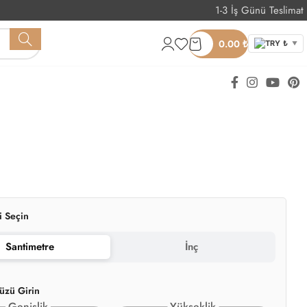
1-3 İş Günü Teslimat
Whatsapp Sipariş
0.00
₺
TRY ₺
▼
i Seçin
Santimetre
İnç
üzü Girin
Genişlik
Yükseklik