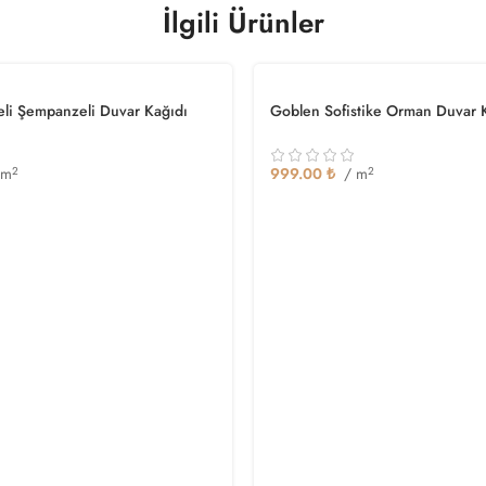
İlgili Ürünler
reli Şempanzeli Duvar Kağıdı
Goblen Sofistike Orman Duvar 
 m
2
999.00
₺
/ m
2