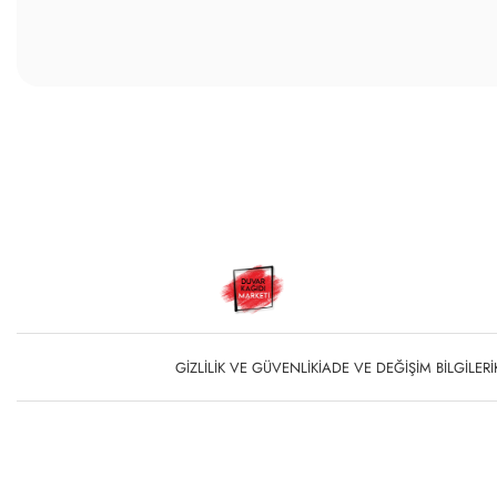
GIZLILIK VE GÜVENLIK
İADE VE DEĞIŞIM BILGILERI