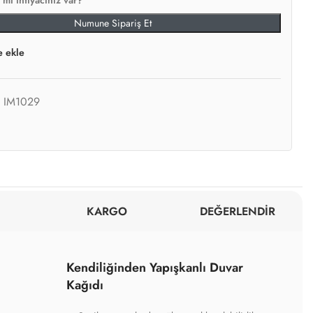
mi ihtiyacınız var?
Numune Sipariş Et
e ekle
:
IM1029
KARGO
DEĞERLENDİR
Kendiliğinden Yapışkanlı Duvar
Kağıdı