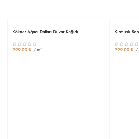
Köknar Ağacı Dalları Duvar Kağıdı
Kırmızılı Be
999.00
₺
/ m
2
999.00
₺
/