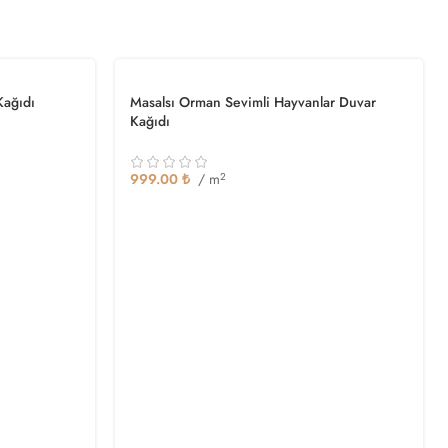
Kağıdı
Masalsı Orman Sevimli Hayvanlar Duvar
Kağıdı
999.00
₺
/ m
2