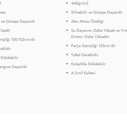
2
440gr/m2
mez
Silinebilir ve Güneşe Dayanıklı
ir ve Güneşe Dayanıklı
Alev Almaz Özelliği
Yüzekli
Su Dayanımı Daha Yüksek ve Yırt
Direnci Daha Yüksektir
işliği 100-102cm'dir
Parça Genişliği 135cm'dir
eklidir
Tutkal Gereklidir
 Sökülebilir
Kolaylıkla Sökülebilir
Yangına Dayanıklı
A Sınıf Kalitesi