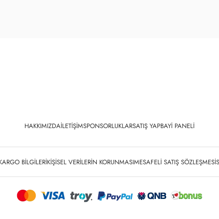
HAKKIMIZDA
İLETIŞIM
SPONSORLUKLAR
SATIŞ YAP
BAYI PANELI
KARGO BILGILERI
KIŞISEL VERILERIN KORUNMASI
MESAFELI SATIŞ SÖZLEŞMESI