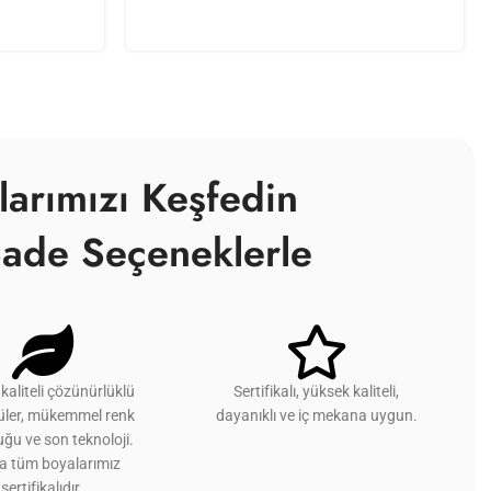
larımızı Keşfedin
ade Seçeneklerle
kaliteli çözünürlüklü
Sertifikalı, yüksek kaliteli,
üler, mükemmel renk
dayanıklı ve iç mekana uygun.
ğu ve son teknoloji.
ca tüm boyalarımız
sertifikalıdır.