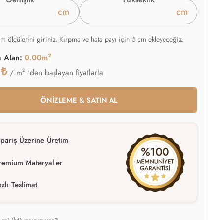
cm
cm
am ölçülerini giriniz. Kırpma ve hata payı için 5 cm ekleyeceğiz.
2
n Alan:
0.00m
0
₺
2
'den başlayan fiyatlarla
/ m
ÖNİZLEME & SATIN AL
ipariş Üzerine Üretim
remium Materyaller
ızlı Teslimat