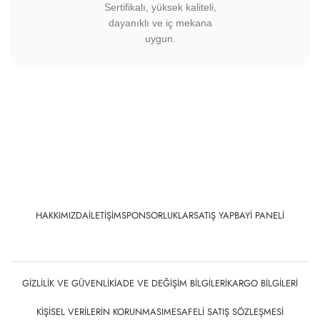
Sertifikalı, yüksek kaliteli,
dayanıklı ve iç mekana
uygun.
HAKKIMIZDA
İLETIŞIM
SPONSORLUKLAR
SATIŞ YAP
BAYI PANELI
GIZLILIK VE GÜVENLIK
İADE VE DEĞIŞIM BILGILERI
KARGO BILGILERI
KIŞISEL VERILERIN KORUNMASI
MESAFELI SATIŞ SÖZLEŞMESI