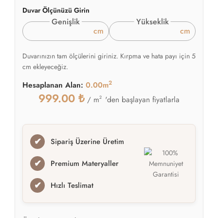
Duvar Ölçünüzü Girin
Genişlik
Yükseklik
cm
cm
Duvarınızın tam ölçülerini giriniz. Kırpma ve hata payı için 5
cm ekleyeceğiz.
2
Hesaplanan Alan:
0.00m
999.00
₺
2
'den başlayan fiyatlarla
/ m
✔
Sipariş Üzerine Üretim
✔
Premium Materyaller
✔
Hızlı Teslimat