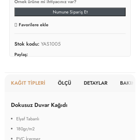
Örnek ürüne mi ihtiyacınız var?
Numune Sipariş Et
Favorilere ekle
Stok kodu:
YAS1005
Paylaş:
KAĞIT TİPLERİ
ÖLÇÜ
DETAYLAR
BAKIM V
Dokusuz Duvar Kağıdı
Elyaf Tabanlı
180gr/m2
PVC İçermez