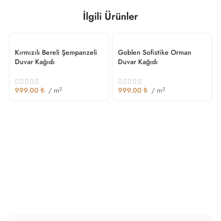
İlgili Ürünler
Kırmızılı Bereli Şempanzeli
Goblen Sofistike Orman
Duvar Kağıdı
Duvar Kağıdı
999.00
₺
/ m
2
999.00
₺
/ m
2