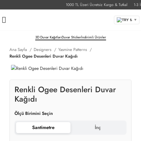
1000 TL Üzeri Ücretsiz Kargo & Tutkal
1-3 İş 
TRY ₺
▼
3D Duvar Kağıtları
Duvar Sticker
İndirimli Ürünler
Ana Sayfa
Designers
Yasmine Patterns
Renkli Ogee Desenleri Duvar Kağıdı
Renkli Ogee Desenleri Duvar
Kağıdı
Ölçü Birimini Seçin
Santimetre
İnç