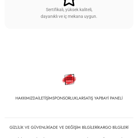
Sertifikalı, yüksek kaliteli,
dayanıklı ve iç mekana uygun.
HAKKIMIZDA
İLETIŞIM
SPONSORLUKLAR
SATIŞ YAP
BAYI PANELI
GIZLILIK VE GÜVENLIK
İADE VE DEĞIŞIM BILGILERI
KARGO BILGILERI