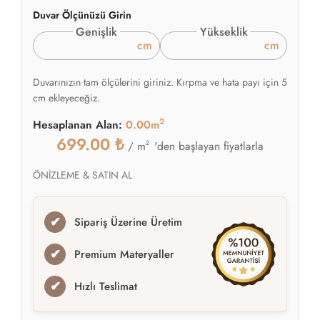
Duvar Ölçünüzü Girin
Genişlik
Yükseklik
cm
cm
Duvarınızın tam ölçülerini giriniz. Kırpma ve hata payı için 5
cm ekleyeceğiz.
2
Hesaplanan Alan:
0.00m
699.00
₺
2
'den başlayan fiyatlarla
/ m
ÖNİZLEME & SATIN AL
✔
Sipariş Üzerine Üretim
✔
Premium Materyaller
✔
Hızlı Teslimat