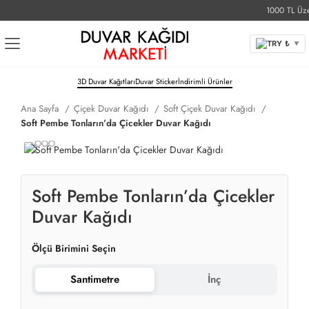
1000 TL Üzeri 
TRY ₺
▼
3D Duvar Kağıtları
Duvar Sticker
İndirimli Ürünler
Ana Sayfa
Çiçek Duvar Kağıdı
Soft Çiçek Duvar Kağıdı
Soft Pembe Tonların’da Çicekler Duvar Kağıdı
Soft Pembe Tonların’da Çicekler
Duvar Kağıdı
Ölçü Birimini Seçin
Santimetre
İnç