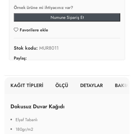
Örnek ürüne mi ihtiyacınız var?
Numune Sipariş Et
Favorilere ekle
Stok kodu:
MUR8011
Paylaş:
KAĞIT TİPLERİ
ÖLÇÜ
DETAYLAR
BAKIM V
Dokusuz Duvar Kağıdı
Elyaf Tabanlı
180gr/m2