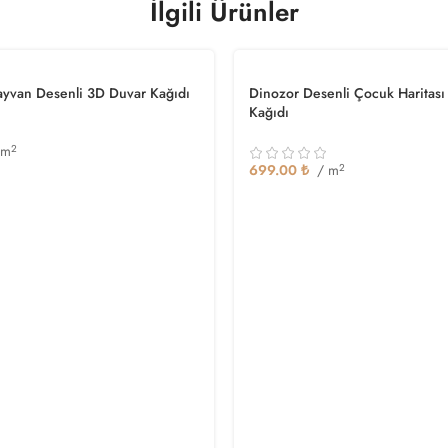
İlgili Ürünler
ayvan Desenli 3D Duvar Kağıdı
Dinozor Desenli Çocuk Haritas
Kağıdı
 m
2
699.00
₺
/ m
2