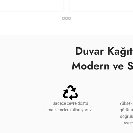
Duvar Kağıt
Modern ve S
Sadece çevre dostu
Yüksek 
malzemeler kullanıyoruz.
görünt
doğrulu
Ayrı