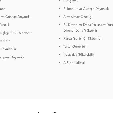
2
440gr/m2
mez
Silinebilir ve Güneşe Dayanıklı
ir ve Güneşe Dayanıklı
Alev Almaz Özelliği
Yüzekli
Su Dayanımı Daha Yüksek ve Yırt
Direnci Daha Yüksektir
işliği 100-102cm'dir
Parça Genişliği 135cm'dir
eklidir
Tutkal Gereklidir
 Sökülebilir
Kolaylıkla Sökülebilir
Yangına Dayanıklı
A Sınıf Kalitesi