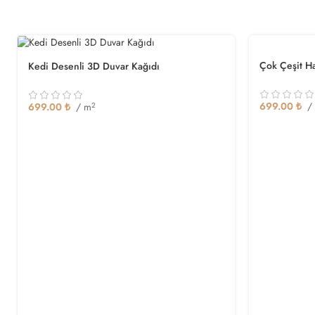
Çok Çeşit H
Kedi Desenli 3D Duvar Kağıdı
699.00
₺
/
699.00
₺
/ m
2