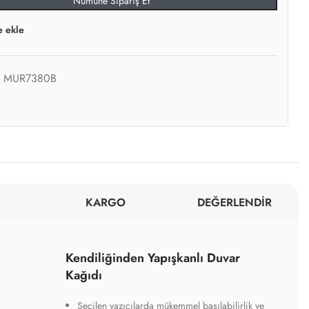
Numune Sipariş Et
e ekle
:
MUR7380B
KARGO
DEĞERLENDİR
Kendiliğinden Yapışkanlı Duvar
Kağıdı
Seçilen yazıcılarda mükemmel basılabilirlik ve