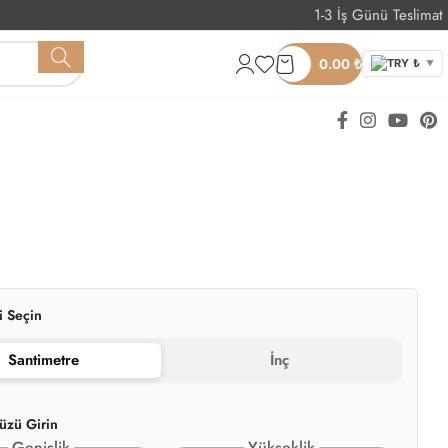
1-3 İş Günü Teslimat
Whatsapp Sipariş
0.00
₺
TRY ₺
▼
i Seçin
Santimetre
İnç
üzü Girin
Genişlik
Yükseklik