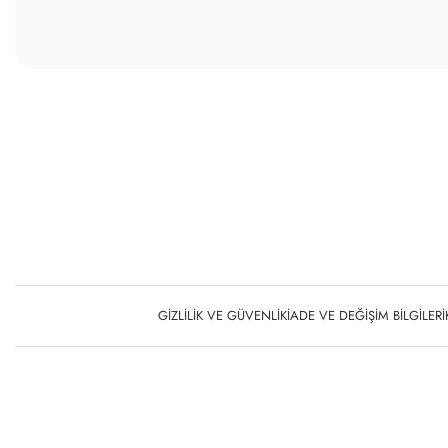
GIZLILIK VE GÜVENLIK
İADE VE DEĞIŞIM BILGILERI