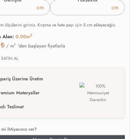
cm
cm
am ölçülerini giriniz. Kırpma ve hata payı için 5 cm ekleyeceğiz.
2
n Alan:
0.00m
0
₺
2
'den başlayan fiyatlarla
/ m
 SATIN AL
ipariş Üzerine Üretim
remium Materyaller
ızlı Teslimat
mi ihtiyacınız var?