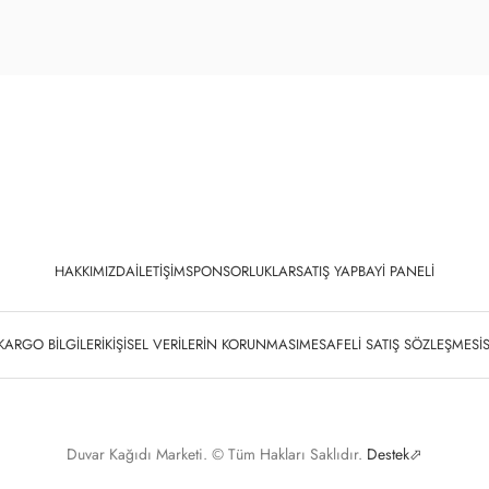
HAKKIMIZDA
İLETIŞIM
SPONSORLUKLAR
SATIŞ YAP
BAYI PANELI
KARGO BILGILERI
KIŞISEL VERILERIN KORUNMASI
MESAFELI SATIŞ SÖZLEŞMESI
Duvar Kağıdı Marketi. © Tüm Hakları Saklıdır.
Destek⬀