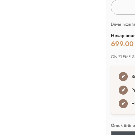
Duvarınızın t
Hesaplana
699.0
ÖNİZLEME &
✔
S
✔
P
✔
H
Örnek ürüne 