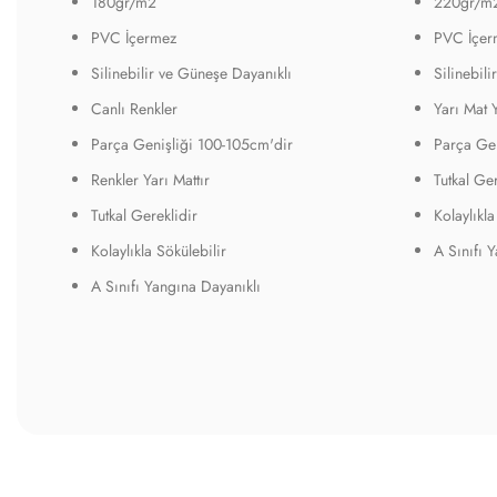
180gr/m2
220gr/m
PVC İçermez
PVC İçer
Silinebilir ve Güneşe Dayanıklı
Silinebil
Canlı Renkler
Yarı Mat 
Parça Genişliği 100-105cm'dir
Parça Gen
Renkler Yarı Mattır
Tutkal Ger
Tutkal Gereklidir
Kolaylıkla
Kolaylıkla Sökülebilir
A Sınıfı 
A Sınıfı Yangına Dayanıklı