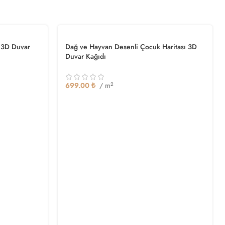
ı 3D Duvar
Dağ ve Hayvan Desenli Çocuk Haritası 3D
Duvar Kağıdı
699.00
₺
/ m
2