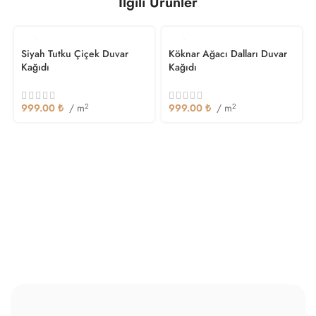
İlgili Ürünler
Siyah Tutku Çiçek Duvar
Köknar Ağacı Dalları Duvar
Kağıdı
Kağıdı
999.00
₺
/ m
2
999.00
₺
/ m
2