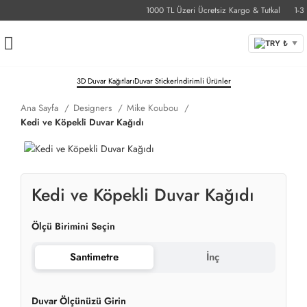
1000 TL Üzeri Ücretsiz Kargo & Tutkal
1-3 İş
TRY ₺
▼
3D Duvar Kağıtları
Duvar Sticker
İndirimli Ürünler
Ana Sayfa
Designers
Mike Koubou
Kedi ve Köpekli Duvar Kağıdı
Kedi ve Köpekli Duvar Kağıdı
Ölçü Birimini Seçin
Santimetre
İnç
Duvar Ölçünüzü Girin