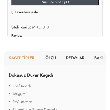
Numune Sipariş Et
Favorilere ekle
Stok kodu:
MIKE1013
Paylaş:
KAĞIT TİPLERİ
ÖLÇÜ
DETAYLAR
BAKIM V
Dokusuz Duvar Kağıdı
Elyaf Tabanlı
180gr/m2
PVC İçermez
Silinebilir ve Güneşe Dayanıklı