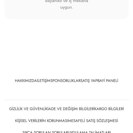
dayanıklı ve iç mekana
uygun.
HAKKIMIZDA
İLETIŞIM
SPONSORLUKLAR
SATIŞ YAP
BAYI PANELI
GIZLILIK VE GÜVENLIK
İADE VE DEĞIŞIM BILGILERI
KARGO BILGILERI
KIŞISEL VERILERIN KORUNMASI
MESAFELI SATIŞ SÖZLEŞMESI
SIKÇA SORULAN SORULAR
UYGULAMA TALIMATLARI