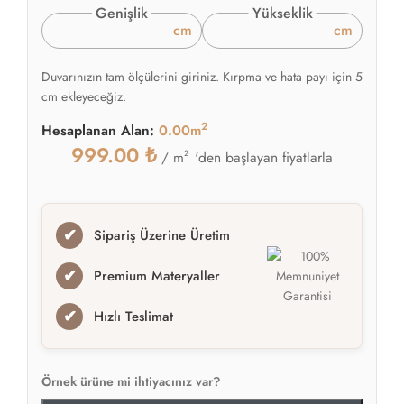
Genişlik
Yükseklik
cm
cm
Duvarınızın tam ölçülerini giriniz. Kırpma ve hata payı için 5
cm ekleyeceğiz.
2
Hesaplanan Alan:
0.00m
999.00
₺
2
'den başlayan fiyatlarla
/ m
✔
Sipariş Üzerine Üretim
✔
Premium Materyaller
✔
Hızlı Teslimat
Örnek ürüne mi ihtiyacınız var?