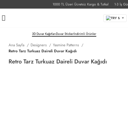
1000 TL Üzeri Ücretsiz Kargo & Tutkal
1-3 İş Günü
TRY ₺
▼
3D Duvar Kağıtları
Duvar Sticker
İndirimli Ürünler
Ana Sayfa
Designers
Yasmine Patterns
Retro Tarz Turkuaz Daireli Duvar Kağıdı
Retro Tarz Turkuaz Daireli Duvar Kağıdı
Ölçü Birimini Seçin
Santimetre
İnç
Duvar Ölçünüzü Girin