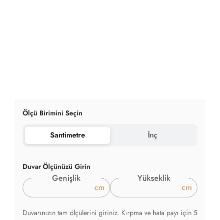
Genişlik
Yükseklik
cm
cm
Duvarınızın tam ölçülerini giriniz. Kırpma ve hata payı için 5
cm ekleyeceğiz.
2
Hesaplanan Alan:
0.00m
999.00
₺
2
'den başlayan fiyatlarla
/ m
✔
Sipariş Üzerine Üretim
✔
Premium Materyaller
✔
Hızlı Teslimat
Örnek ürüne mi ihtiyacınız var?