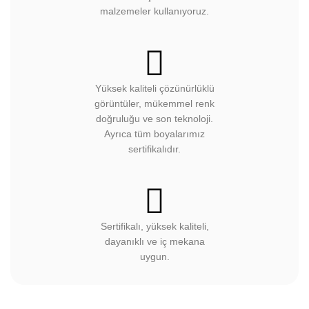
uygun.
HAKKIMIZDA
İLETIŞIM
SPONSORLUKLAR
SATIŞ YAP
BAYI PANELI
GIZLILIK VE GÜVENLIK
İADE VE DEĞIŞIM BILGILERI
KARGO BILGILERI
KIŞISEL VERILERIN KORUNMASI
MESAFELI SATIŞ SÖZLEŞMESI
SIKÇA SORULAN SORULAR
UYGULAMA TALIMATLARI