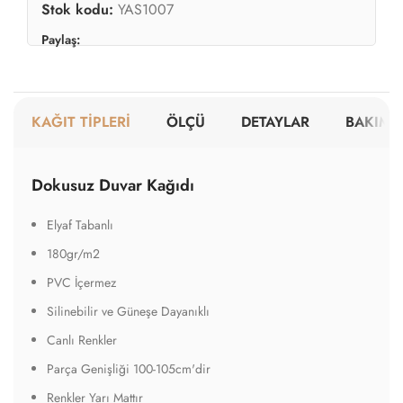
Canlı Renkler
Parça Genişliği 100-105cm'dir
Renkler Yarı Mattır
Tutkal Gereklidir
Kolaylıkla Sökülebilir
A Sınıfı Yangına Dayanıklı
Dokulu Duvar Kağıdı
Elyaf Tabanlı
220gr/m2
PVC İçermez
Silinebilir ve Güneşe Dayanıklı
Yarı Mat Yüzekli
Parça Genişliği 100-102cm'dir