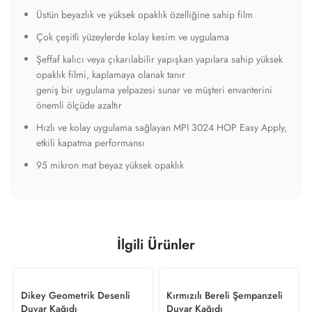
Dikey Geometrik Desenli
Kırmızılı Bereli Şempanzeli
Duvar Kağıdı
Duvar Kağıdı
999.00
₺
/ m
2
999.00
₺
/ m
2