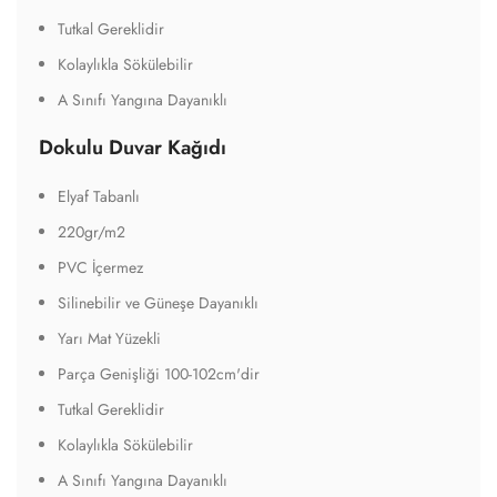
Tutkal Gereklidir
Kolaylıkla Sökülebilir
A Sınıfı Yangına Dayanıklı
Tekstil Duvar Kağıdı
Tekstil Tabanlı
440gr/m2
Silinebilir ve Güneşe Dayanıklı
Alev Almaz Özelliği
Su Dayanımı Daha Yüksek ve Yırtılmaya Direnci Daha
Yüksektir
Parça Genişliği 135cm'dir
Tutkal Gereklidir
Kolaylıkla Sökülebilir
A Sınıf Kalitesi