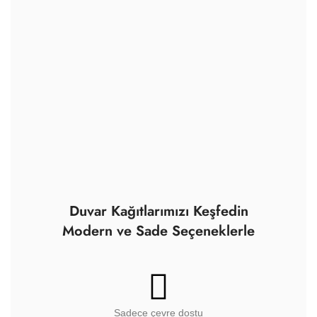
Sadece çevre dostu
malzemeler kullanıyoruz.
Yüksek kaliteli çözünürlüklü
görüntüler, mükemmel renk
doğruluğu ve son teknoloji.
Ayrıca tüm boyalarımız
sertifikalıdır.
Sertifikalı, yüksek kaliteli,
dayanıklı ve iç mekana