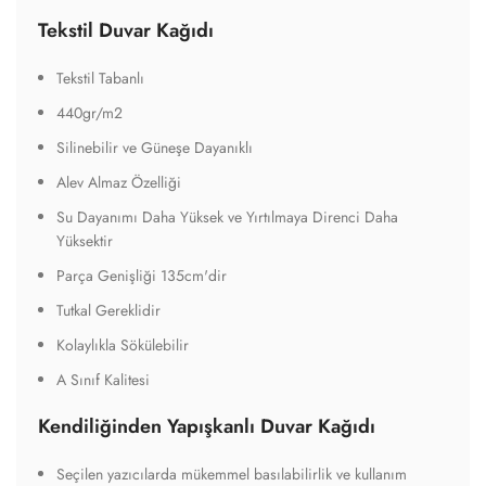
Kendiliğinden Yapışkanlı Duvar Kağıdı
Seçilen yazıcılarda mükemmel basılabilirlik ve kullanım
Üstün beyazlık ve yüksek opaklık özelliğine sahip film
Çok çeşitli yüzeylerde kolay kesim ve uygulama
Şeffaf kalıcı veya çıkarılabilir yapışkan yapılara sahip yüksek
opaklık filmi, kaplamaya olanak tanır
geniş bir uygulama yelpazesi sunar ve müşteri envanterini
önemli ölçüde azaltır
Hızlı ve kolay uygulama sağlayan MPI 3024 HOP Easy Apply,
etkili kapatma performansı
95 mikron mat beyaz yüksek opaklık
İlgili Ürünler